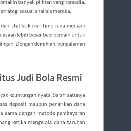
Semakin banyak pilihan yang tersedia,
rategi sesuai analisis mereka.
dan statistik real-time juga menjadi
luasaan lebih besar bagi pemain untuk
dingan. Dengan demikian, pengalaman
tus Judi Bola Resmi
k keuntungan nyata. Salah satunya
oses deposit maupun penarikan dana
erja sama dengan metode pembayaran
nang ketika mengelola dana taruhan