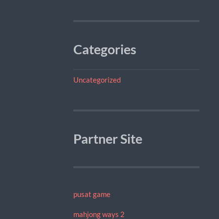
Categories
Uncategorized
Partner Site
pusat game
mahjong ways 2