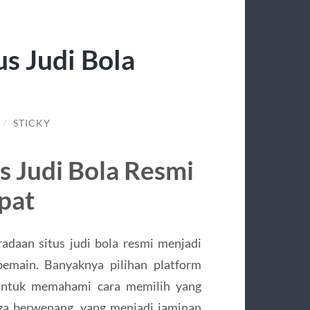
s Judi Bola
/
STICKY
s Judi Bola Resmi
pat
adaan situs judi bola resmi menjadi
emain. Banyaknya pilihan platform
 untuk memahami cara memilih yang
baga berwenang, yang menjadi jaminan