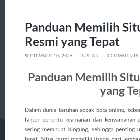
Panduan Memilih Situ
Resmi yang Tepat
SEPTEMBER 10, 2025
/
RUSLAN
/
0 COMMENTS
Panduan Memilih Situ
yang Te
Dalam dunia taruhan sepak bola online, keber
faktor penentu keamanan dan kenyamanan p
sering membuat bingung, sehingga penting
tepat. Situs resmi memiliki lisensi dari lem