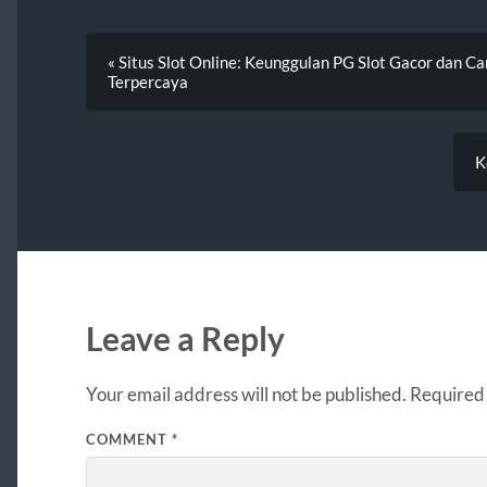
« Situs Slot Online: Keunggulan PG Slot Gacor dan C
Terpercaya
K
Leave a Reply
Your email address will not be published.
Required 
COMMENT
*