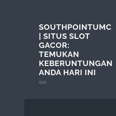
SOUTHPOINTUMC
| SITUS SLOT
GACOR:
TEMUKAN
KEBERUNTUNGAN
ANDA HARI INI
slot