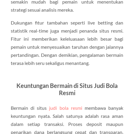
semakin mudah bagi pemain untuk menentukan
strategi sesuai analisis mereka.
Dukungan fitur tambahan seperti live betting dan
statistik real-time juga menjadi penanda situs resmi.
Fitur ini memberikan keleluasaan lebih besar bagi
pemain untuk menyesuaikan taruhan dengan jalannya
pertandingan. Dengan demikian, pengalaman bermain
terasa lebih seru sekaligus menantang.
Keuntungan Bermain di Situs Judi Bola
Resmi
Bermain di situs
judi bola resmi
membawa banyak
keuntungan nyata. Salah satunya adalah rasa aman
dalam setiap transaksi. Proses deposit maupun
penarikan dana berlangsung cepat dan transparan,