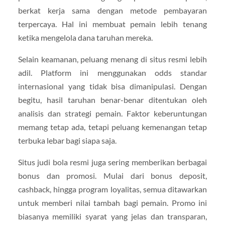
berkat kerja sama dengan metode pembayaran
terpercaya. Hal ini membuat pemain lebih tenang
ketika mengelola dana taruhan mereka.
Selain keamanan, peluang menang di situs resmi lebih
adil. Platform ini menggunakan odds standar
internasional yang tidak bisa dimanipulasi. Dengan
begitu, hasil taruhan benar-benar ditentukan oleh
analisis dan strategi pemain. Faktor keberuntungan
memang tetap ada, tetapi peluang kemenangan tetap
terbuka lebar bagi siapa saja.
Situs judi bola resmi juga sering memberikan berbagai
bonus dan promosi. Mulai dari bonus deposit,
cashback, hingga program loyalitas, semua ditawarkan
untuk memberi nilai tambah bagi pemain. Promo ini
biasanya memiliki syarat yang jelas dan transparan,