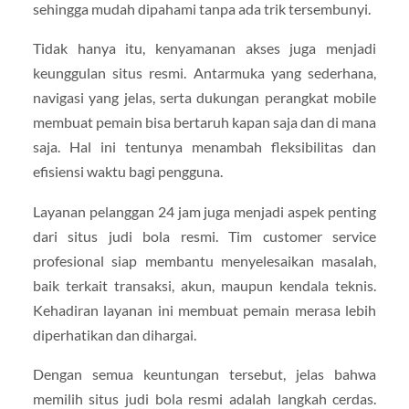
sehingga mudah dipahami tanpa ada trik tersembunyi.
Tidak hanya itu, kenyamanan akses juga menjadi
keunggulan situs resmi. Antarmuka yang sederhana,
navigasi yang jelas, serta dukungan perangkat mobile
membuat pemain bisa bertaruh kapan saja dan di mana
saja. Hal ini tentunya menambah fleksibilitas dan
efisiensi waktu bagi pengguna.
Layanan pelanggan 24 jam juga menjadi aspek penting
dari situs judi bola resmi. Tim customer service
profesional siap membantu menyelesaikan masalah,
baik terkait transaksi, akun, maupun kendala teknis.
Kehadiran layanan ini membuat pemain merasa lebih
diperhatikan dan dihargai.
Dengan semua keuntungan tersebut, jelas bahwa
memilih situs judi bola resmi adalah langkah cerdas.