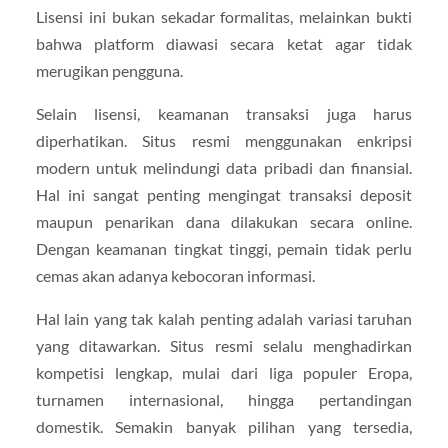
Lisensi ini bukan sekadar formalitas, melainkan bukti
bahwa platform diawasi secara ketat agar tidak
merugikan pengguna.
Selain lisensi, keamanan transaksi juga harus
diperhatikan. Situs resmi menggunakan enkripsi
modern untuk melindungi data pribadi dan finansial.
Hal ini sangat penting mengingat transaksi deposit
maupun penarikan dana dilakukan secara online.
Dengan keamanan tingkat tinggi, pemain tidak perlu
cemas akan adanya kebocoran informasi.
Hal lain yang tak kalah penting adalah variasi taruhan
yang ditawarkan. Situs resmi selalu menghadirkan
kompetisi lengkap, mulai dari liga populer Eropa,
turnamen internasional, hingga pertandingan
domestik. Semakin banyak pilihan yang tersedia,