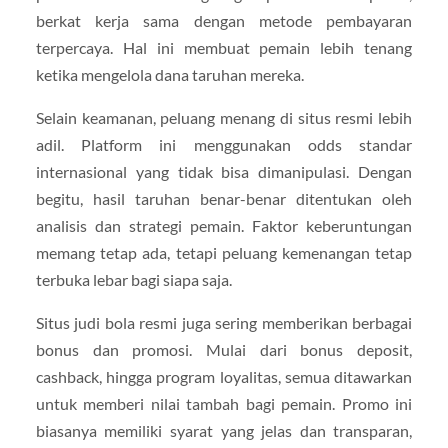
berkat kerja sama dengan metode pembayaran
terpercaya. Hal ini membuat pemain lebih tenang
ketika mengelola dana taruhan mereka.
Selain keamanan, peluang menang di situs resmi lebih
adil. Platform ini menggunakan odds standar
internasional yang tidak bisa dimanipulasi. Dengan
begitu, hasil taruhan benar-benar ditentukan oleh
analisis dan strategi pemain. Faktor keberuntungan
memang tetap ada, tetapi peluang kemenangan tetap
terbuka lebar bagi siapa saja.
Situs judi bola resmi juga sering memberikan berbagai
bonus dan promosi. Mulai dari bonus deposit,
cashback, hingga program loyalitas, semua ditawarkan
untuk memberi nilai tambah bagi pemain. Promo ini
biasanya memiliki syarat yang jelas dan transparan,