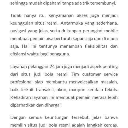
sehingga mudah dipahami tanpa ada trik tersembunyi.
Tidak hanya itu, kenyamanan akses juga menjadi
keunggulan situs resmi. Antarmuka yang sederhana,
navigasi yang jelas, serta dukungan perangkat mobile
membuat pemain bisa bertaruh kapan saja dan di mana
saja. Hal ini tentunya menambah fleksibilitas dan
efisiensi waktu bagi pengguna.
Layanan pelanggan 24 jam juga menjadi aspek penting
dari situs judi bola resmi. Tim customer service
profesional siap membantu menyelesaikan masalah,
baik terkait transaksi, akun, maupun kendala teknis.
Kehadiran layanan ini membuat pemain merasa lebih
diperhatikan dan dihargai.
Dengan semua keuntungan tersebut, jelas bahwa
memilih situs judi bola resmi adalah langkah cerdas.