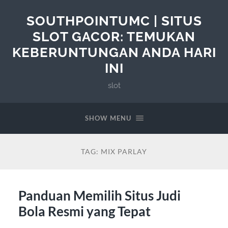
SOUTHPOINTUMC | SITUS
SLOT GACOR: TEMUKAN
KEBERUNTUNGAN ANDA HARI
INI
slot
SHOW MENU
TAG:
MIX PARLAY
Panduan Memilih Situs Judi
Bola Resmi yang Tepat