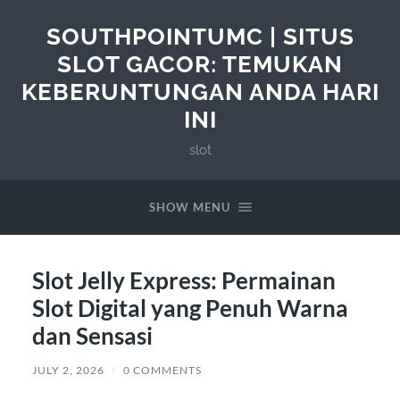
SOUTHPOINTUMC | SITUS
SLOT GACOR: TEMUKAN
KEBERUNTUNGAN ANDA HARI
INI
slot
SHOW MENU
Slot Jelly Express: Permainan
Slot Digital yang Penuh Warna
dan Sensasi
JULY 2, 2026
/
0 COMMENTS