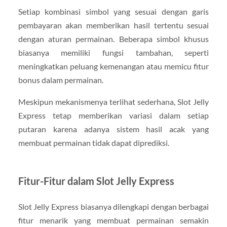
Setiap kombinasi simbol yang sesuai dengan garis
pembayaran akan memberikan hasil tertentu sesuai
dengan aturan permainan. Beberapa simbol khusus
biasanya memiliki fungsi tambahan, seperti
meningkatkan peluang kemenangan atau memicu fitur
bonus dalam permainan.
Meskipun mekanismenya terlihat sederhana, Slot Jelly
Express tetap memberikan variasi dalam setiap
putaran karena adanya sistem hasil acak yang
membuat permainan tidak dapat diprediksi.
Fitur-Fitur dalam Slot Jelly Express
Slot Jelly Express biasanya dilengkapi dengan berbagai
fitur menarik yang membuat permainan semakin