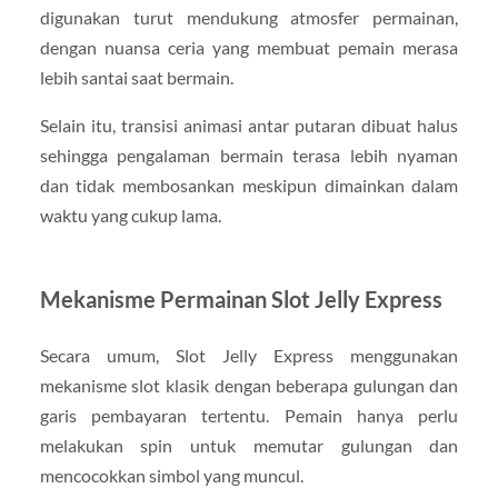
digunakan turut mendukung atmosfer permainan,
dengan nuansa ceria yang membuat pemain merasa
lebih santai saat bermain.
Selain itu, transisi animasi antar putaran dibuat halus
sehingga pengalaman bermain terasa lebih nyaman
dan tidak membosankan meskipun dimainkan dalam
waktu yang cukup lama.
Mekanisme Permainan Slot Jelly Express
Secara umum, Slot Jelly Express menggunakan
mekanisme slot klasik dengan beberapa gulungan dan
garis pembayaran tertentu. Pemain hanya perlu
melakukan spin untuk memutar gulungan dan
mencocokkan simbol yang muncul.