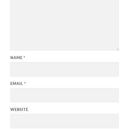
NAME
*
EMAIL
*
WEBSITE