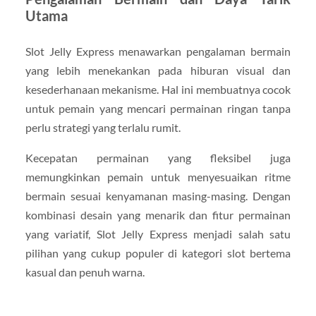
Utama
Slot Jelly Express menawarkan pengalaman bermain
yang lebih menekankan pada hiburan visual dan
kesederhanaan mekanisme. Hal ini membuatnya cocok
untuk pemain yang mencari permainan ringan tanpa
perlu strategi yang terlalu rumit.
Kecepatan permainan yang fleksibel juga
memungkinkan pemain untuk menyesuaikan ritme
bermain sesuai kenyamanan masing-masing. Dengan
kombinasi desain yang menarik dan fitur permainan
yang variatif, Slot Jelly Express menjadi salah satu
pilihan yang cukup populer di kategori slot bertema
kasual dan penuh warna.