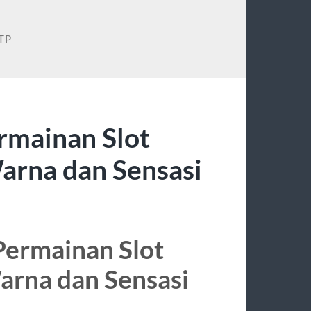
TP
ermainan Slot
arna dan Sensasi
 Permainan Slot
arna dan Sensasi