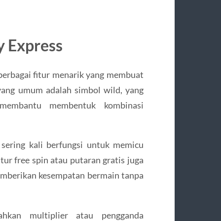
ly Express
 berbagai fitur menarik yang membuat
 yang umum adalah simbol wild, yang
 membantu membentuk kombinasi
g sering kali berfungsi untuk memicu
tur free spin atau putaran gratis juga
memberikan kesempatan bermain tanpa
hkan multiplier atau pengganda