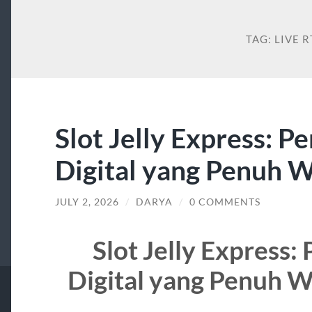
TAG:
LIVE R
Slot Jelly Express: P
Digital yang Penuh W
JULY 2, 2026
/
DARYA
/
0 COMMENTS
Slot Jelly Express:
Digital yang Penuh W