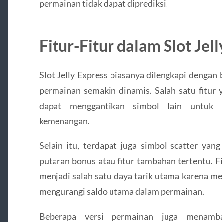
permainan tidak dapat diprediksi.
Fitur-Fitur dalam Slot Jel
Slot Jelly Express biasanya dilengkapi dengan
permainan semakin dinamis. Salah satu fitur
dapat menggantikan simbol lain untuk
kemenangan.
Selain itu, terdapat juga simbol scatter yan
putaran bonus atau fitur tambahan tertentu. Fi
menjadi salah satu daya tarik utama karena 
mengurangi saldo utama dalam permainan.
Beberapa versi permainan juga menamba