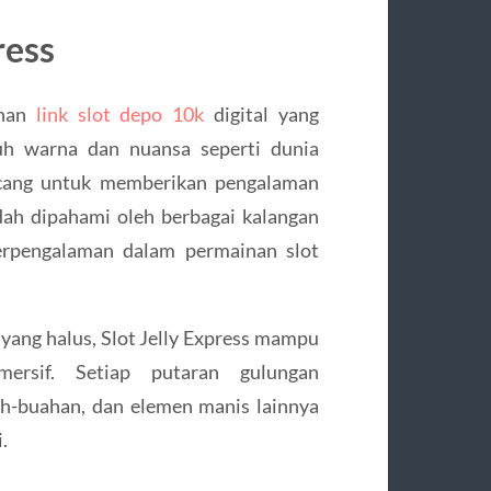
ress
inan
link slot depo 10k
digital yang
uh warna dan nuansa seperti dunia
ancang untuk memberikan pengalaman
ah dipahami oleh berbagai kalangan
rpengalaman dalam permainan slot
 yang halus, Slot Jelly Express mampu
ersif. Setiap putaran gulungan
ah-buahan, dan elemen manis lainnya
.