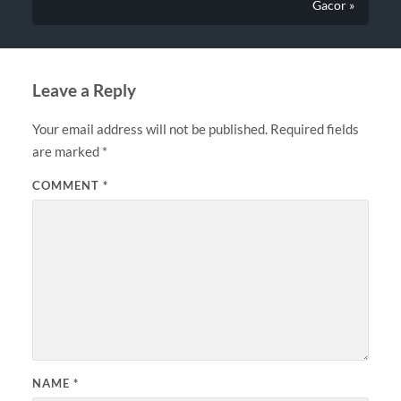
Gacor »
Leave a Reply
Your email address will not be published.
Required fields
are marked
*
COMMENT
*
NAME
*