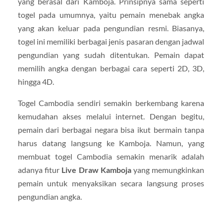
yang berasal dari Kamboja. Prinsipnya sama seperti
togel pada umumnya, yaitu pemain menebak angka
yang akan keluar pada pengundian resmi. Biasanya,
togel ini memiliki berbagai jenis pasaran dengan jadwal
pengundian yang sudah ditentukan. Pemain dapat
memilih angka dengan berbagai cara seperti 2D, 3D,
hingga 4D.
Togel Cambodia sendiri semakin berkembang karena
kemudahan akses melalui internet. Dengan begitu,
pemain dari berbagai negara bisa ikut bermain tanpa
harus datang langsung ke Kamboja. Namun, yang
membuat togel Cambodia semakin menarik adalah
adanya fitur
Live Draw Kamboja
yang memungkinkan
pemain untuk menyaksikan secara langsung proses
pengundian angka.