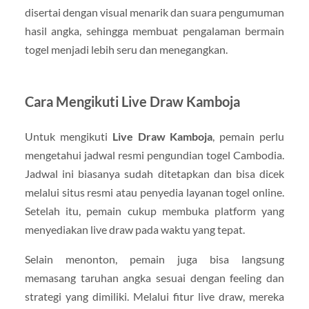
disertai dengan visual menarik dan suara pengumuman
hasil angka, sehingga membuat pengalaman bermain
togel menjadi lebih seru dan menegangkan.
Cara Mengikuti Live Draw Kamboja
Untuk mengikuti
Live Draw Kamboja
, pemain perlu
mengetahui jadwal resmi pengundian togel Cambodia.
Jadwal ini biasanya sudah ditetapkan dan bisa dicek
melalui situs resmi atau penyedia layanan togel online.
Setelah itu, pemain cukup membuka platform yang
menyediakan live draw pada waktu yang tepat.
Selain menonton, pemain juga bisa langsung
memasang taruhan angka sesuai dengan feeling dan
strategi yang dimiliki. Melalui fitur live draw, mereka