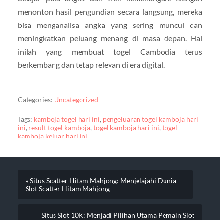
menonton hasil pengundian secara langsung, mereka
bisa menganalisa angka yang sering muncul dan
meningkatkan peluang menang di masa depan. Hal
inilah yang membuat togel Cambodia terus
berkembang dan tetap relevan di era digital.
Categories:
Uncategorized
Tags:
kamboja togel hari ini
,
pengeluaran togel kamboja hari
ini
,
result togel kamboja
,
togel kamboja hari ini
,
togel
kamboja keluar hari ini
« Situs Scatter Hitam Mahjong: Menjelajahi Dunia
Slot Scatter Hitam Mahjong
Situs Slot 10K: Menjadi Pilihan Utama Pemain Slot