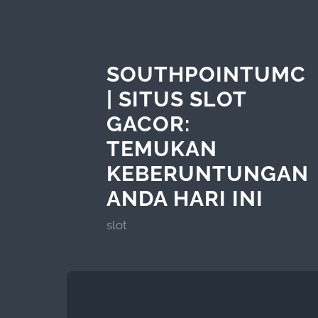
SOUTHPOINTUMC
| SITUS SLOT
GACOR:
TEMUKAN
KEBERUNTUNGAN
ANDA HARI INI
slot