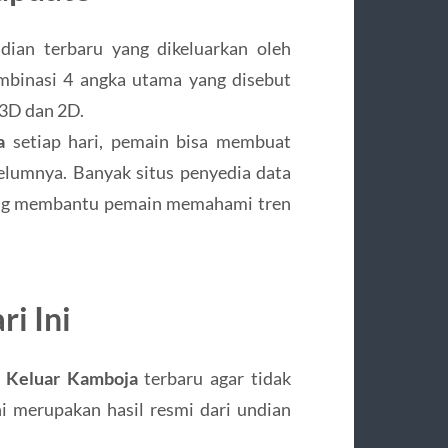
ian terbaru yang dikeluarkan oleh
ombinasi 4 angka utama yang disebut
 3D dan 2D.
a
setiap hari, pemain bisa membuat
belumnya. Banyak situs penyedia data
 yang membantu pemain memahami tren
i Ini
 Keluar Kamboja
terbaru agar tidak
ni merupakan hasil resmi dari undian