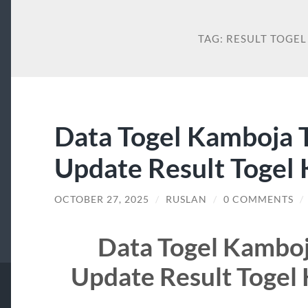
TAG:
RESULT TOGE
Data Togel Kamboja 
Update Result Togel 
OCTOBER 27, 2025
/
RUSLAN
/
0 COMMENTS
/
Data Togel Kamboj
Update Result Togel 