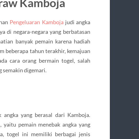
raw Kamboja
inan
Pengeluaran Kamboja
judi angka
ya di negara-negara yang berbatasan
hatian banyak pemain karena hadiah
m beberapa tahun terakhir, kemajuan
da cara orang bermain togel, salah
 semakin digemari.
k angka yang berasal dari Kamboja.
a, yaitu pemain menebak angka yang
, togel ini memiliki berbagai jenis