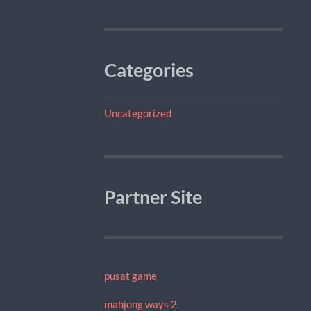
Categories
Uncategorized
Partner Site
pusat game
mahjong ways 2