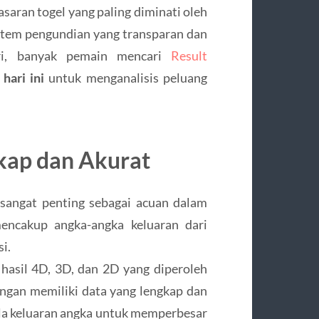
saran togel yang paling diminati oleh
stem pengundian yang transparan dan
ari, banyak pemain mencari
Result
hari ini
untuk menganalisis peluang
kap dan Akurat
sangat penting sebagai acuan dalam
mencakup angka-angka keluaran dari
i.
asil 4D, 3D, dan 2D yang diperoleh
engan memiliki data yang lengkap dan
ola keluaran angka untuk memperbesar