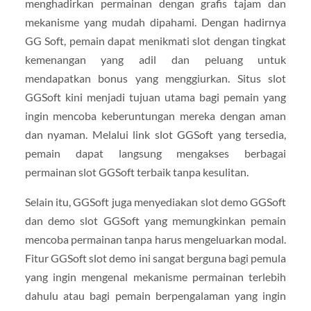
menghadirkan permainan dengan grafis tajam dan
mekanisme yang mudah dipahami. Dengan hadirnya
GG Soft, pemain dapat menikmati slot dengan tingkat
kemenangan yang adil dan peluang untuk
mendapatkan bonus yang menggiurkan. Situs slot
GGSoft kini menjadi tujuan utama bagi pemain yang
ingin mencoba keberuntungan mereka dengan aman
dan nyaman. Melalui link slot GGSoft yang tersedia,
pemain dapat langsung mengakses berbagai
permainan slot GGSoft terbaik tanpa kesulitan.
Selain itu, GGSoft juga menyediakan slot demo GGSoft
dan demo slot GGSoft yang memungkinkan pemain
mencoba permainan tanpa harus mengeluarkan modal.
Fitur GGSoft slot demo ini sangat berguna bagi pemula
yang ingin mengenal mekanisme permainan terlebih
dahulu atau bagi pemain berpengalaman yang ingin