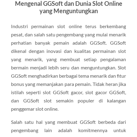
Mengenal GGSoft dan Dunia Slot Online
yang Menguntungkan
Industri permainan slot online terus berkembang
pesat, dan salah satu pengembang yang mulai menarik
perhatian banyak pemain adalah GGSoft. GGSoft
dikenal dengan inovasi dan kualitas permainan slot
yang menarik, yang membuat setiap pengalaman
bermain menjadi lebih seru dan menguntungkan. Slot
GGSoft menghadirkan berbagai tema menarik dan fitur
bonus yang memanjakan para pemain. Tidak heran jika
istilah seperti slot GGSoft gacor, slot gacor GGSoft,
dan GGSoft slot semakin populer di kalangan
penggemar slot online.
Salah satu hal yang membuat GGSoft berbeda dari
pengembang lain adalah komitmennya untuk