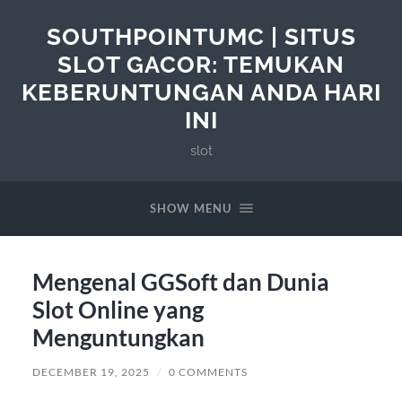
SOUTHPOINTUMC | SITUS
SLOT GACOR: TEMUKAN
KEBERUNTUNGAN ANDA HARI
INI
slot
SHOW MENU
Mengenal GGSoft dan Dunia
Slot Online yang
Menguntungkan
DECEMBER 19, 2025
/
0 COMMENTS