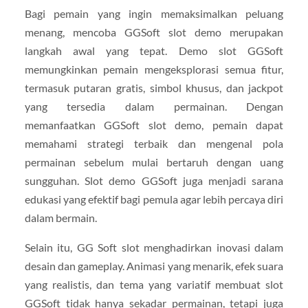
Bagi pemain yang ingin memaksimalkan peluang
menang, mencoba GGSoft slot demo merupakan
langkah awal yang tepat. Demo slot GGSoft
memungkinkan pemain mengeksplorasi semua fitur,
termasuk putaran gratis, simbol khusus, dan jackpot
yang tersedia dalam permainan. Dengan
memanfaatkan GGSoft slot demo, pemain dapat
memahami strategi terbaik dan mengenal pola
permainan sebelum mulai bertaruh dengan uang
sungguhan. Slot demo GGSoft juga menjadi sarana
edukasi yang efektif bagi pemula agar lebih percaya diri
dalam bermain.
Selain itu, GG Soft slot menghadirkan inovasi dalam
desain dan gameplay. Animasi yang menarik, efek suara
yang realistis, dan tema yang variatif membuat slot
GGSoft tidak hanya sekadar permainan, tetapi juga