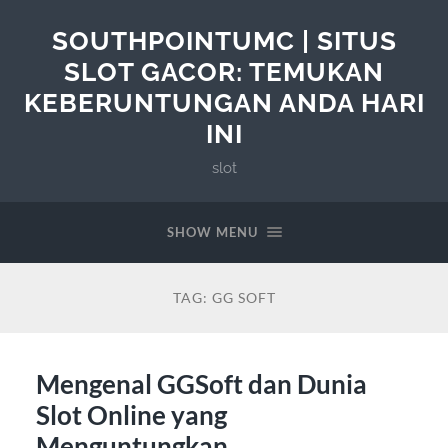
SOUTHPOINTUMC | SITUS
SLOT GACOR: TEMUKAN
KEBERUNTUNGAN ANDA HARI
INI
slot
SHOW MENU
TAG:
GG SOFT
Mengenal GGSoft dan Dunia
Slot Online yang
Menguntungkan