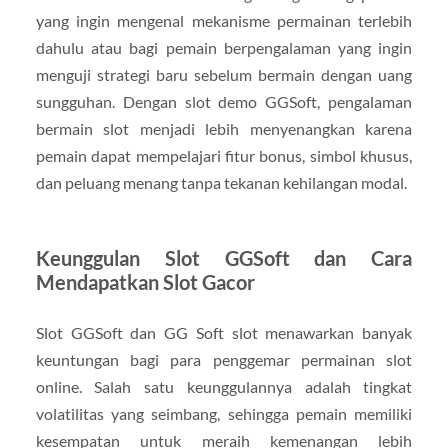
yang ingin mengenal mekanisme permainan terlebih
dahulu atau bagi pemain berpengalaman yang ingin
menguji strategi baru sebelum bermain dengan uang
sungguhan. Dengan slot demo GGSoft, pengalaman
bermain slot menjadi lebih menyenangkan karena
pemain dapat mempelajari fitur bonus, simbol khusus,
dan peluang menang tanpa tekanan kehilangan modal.
Keunggulan Slot GGSoft dan Cara
Mendapatkan Slot Gacor
Slot GGSoft dan GG Soft slot menawarkan banyak
keuntungan bagi para penggemar permainan slot
online. Salah satu keunggulannya adalah tingkat
volatilitas yang seimbang, sehingga pemain memiliki
kesempatan untuk meraih kemenangan lebih