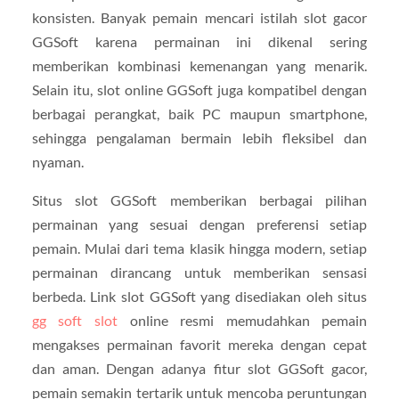
konsisten. Banyak pemain mencari istilah slot gacor
GGSoft karena permainan ini dikenal sering
memberikan kombinasi kemenangan yang menarik.
Selain itu, slot online GGSoft juga kompatibel dengan
berbagai perangkat, baik PC maupun smartphone,
sehingga pengalaman bermain lebih fleksibel dan
nyaman.
Situs slot GGSoft memberikan berbagai pilihan
permainan yang sesuai dengan preferensi setiap
pemain. Mulai dari tema klasik hingga modern, setiap
permainan dirancang untuk memberikan sensasi
berbeda. Link slot GGSoft yang disediakan oleh situs
gg soft slot
online resmi memudahkan pemain
mengakses permainan favorit mereka dengan cepat
dan aman. Dengan adanya fitur slot GGSoft gacor,
pemain semakin tertarik untuk mencoba peruntungan