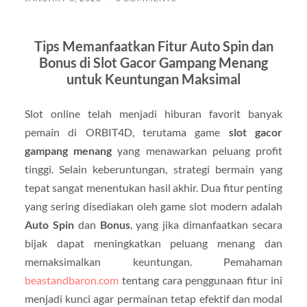
Tips Memanfaatkan Fitur Auto Spin dan
Bonus di Slot Gacor Gampang Menang
untuk Keuntungan Maksimal
Slot online telah menjadi hiburan favorit banyak
pemain di ORBIT4D, terutama game
slot gacor
gampang menang
yang menawarkan peluang profit
tinggi. Selain keberuntungan, strategi bermain yang
tepat sangat menentukan hasil akhir. Dua fitur penting
yang sering disediakan oleh game slot modern adalah
Auto Spin
dan
Bonus
, yang jika dimanfaatkan secara
bijak dapat meningkatkan peluang menang dan
memaksimalkan keuntungan. Pemahaman
beastandbaron.com
tentang cara penggunaan fitur ini
menjadi kunci agar permainan tetap efektif dan modal