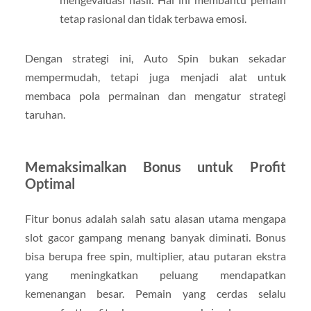
tetap rasional dan tidak terbawa emosi.
Dengan strategi ini, Auto Spin bukan sekadar
mempermudah, tetapi juga menjadi alat untuk
membaca pola permainan dan mengatur strategi
taruhan.
Memaksimalkan Bonus untuk Profit
Optimal
Fitur bonus adalah salah satu alasan utama mengapa
slot gacor gampang menang banyak diminati. Bonus
bisa berupa free spin, multiplier, atau putaran ekstra
yang meningkatkan peluang mendapatkan
kemenangan besar. Pemain yang cerdas selalu