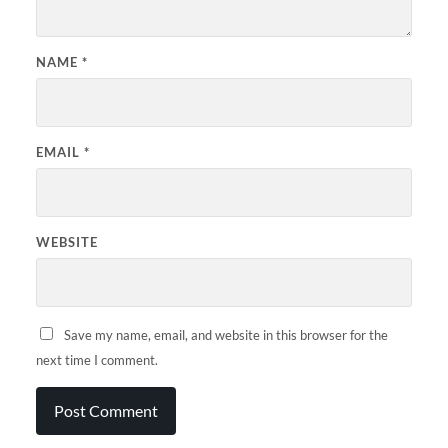
NAME
*
EMAIL
*
WEBSITE
Save my name, email, and website in this browser for the
next time I comment.