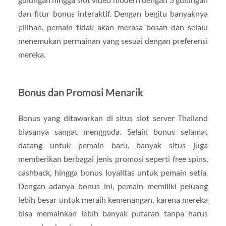
dan
fitur
bonus
interaktif.
Dengan
begitu
banyaknya
pilihan,
pemain
tidak
akan
merasa
bosan
dan
selalu
menemukan
permainan
yang
sesuai
dengan
preferensi
mereka.
Bonus
dan
Promosi
Menarik
Bonus
yang
ditawarkan
di
situs
slot
server
Thailand
biasanya
sangat
menggoda.
Selain
bonus
selamat
datang
untuk
pemain
baru,
banyak
situs
juga
memberikan
berbagai
jenis
promosi
seperti
free
spins,
cashback,
hingga
bonus
loyalitas
untuk
pemain
setia.
Dengan
adanya
bonus
ini,
pemain
memiliki
peluang
lebih
besar
untuk
meraih
kemenangan,
karena
mereka
bisa
memainkan
lebih
banyak
putaran
tanpa
harus