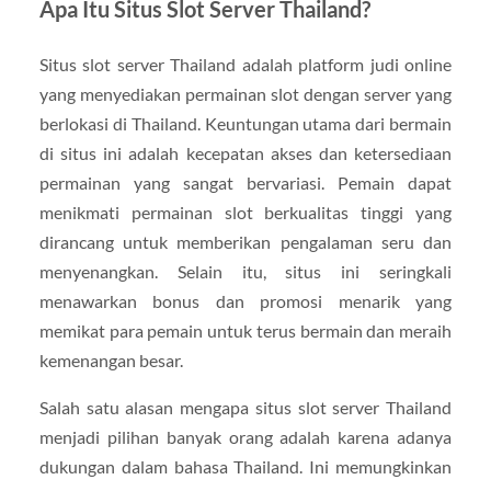
Apa
Itu
Situs
Slot
Server
Thailand?
Situs
slot
server
Thailand
adalah
platform
judi
online
yang
menyediakan
permainan
slot
dengan
server
yang
berlokasi
di
Thailand.
Keuntungan
utama
dari
bermain
di
situs
ini
adalah
kecepatan
akses
dan
ketersediaan
permainan
yang
sangat
bervariasi.
Pemain
dapat
menikmati
permainan
slot
berkualitas
tinggi
yang
dirancang
untuk
memberikan
pengalaman
seru
dan
menyenangkan.
Selain
itu,
situs
ini
seringkali
menawarkan
bonus
dan
promosi
menarik
yang
memikat
para
pemain
untuk
terus
bermain
dan
meraih
kemenangan
besar.
Salah
satu
alasan
mengapa
situs
slot
server
Thailand
menjadi
pilihan
banyak
orang
adalah
karena
adanya
dukungan
dalam
bahasa
Thailand.
Ini
memungkinkan