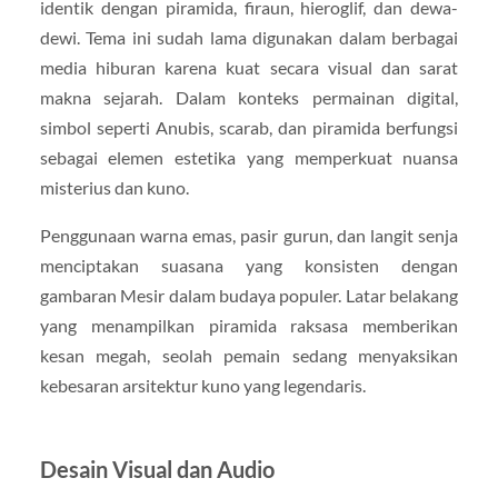
identik dengan piramida, firaun, hieroglif, dan dewa-
dewi. Tema ini sudah lama digunakan dalam berbagai
media hiburan karena kuat secara visual dan sarat
makna sejarah. Dalam konteks permainan digital,
simbol seperti Anubis, scarab, dan piramida berfungsi
sebagai elemen estetika yang memperkuat nuansa
misterius dan kuno.
Penggunaan warna emas, pasir gurun, dan langit senja
menciptakan suasana yang konsisten dengan
gambaran Mesir dalam budaya populer. Latar belakang
yang menampilkan piramida raksasa memberikan
kesan megah, seolah pemain sedang menyaksikan
kebesaran arsitektur kuno yang legendaris.
Desain Visual dan Audio