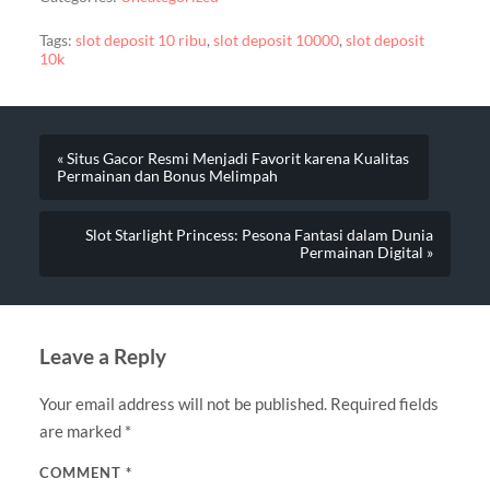
Tags:
slot deposit 10 ribu
,
slot deposit 10000
,
slot deposit
10k
« Situs Gacor Resmi Menjadi Favorit karena Kualitas
Permainan dan Bonus Melimpah
Slot Starlight Princess: Pesona Fantasi dalam Dunia
Permainan Digital »
Leave a Reply
Your email address will not be published.
Required fields
are marked
*
COMMENT
*