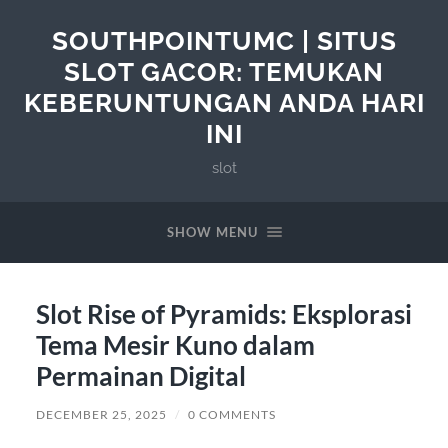
SOUTHPOINTUMC | SITUS
SLOT GACOR: TEMUKAN
KEBERUNTUNGAN ANDA HARI
INI
slot
SHOW MENU
Slot Rise of Pyramids: Eksplorasi
Tema Mesir Kuno dalam
Permainan Digital
DECEMBER 25, 2025
/
0 COMMENTS