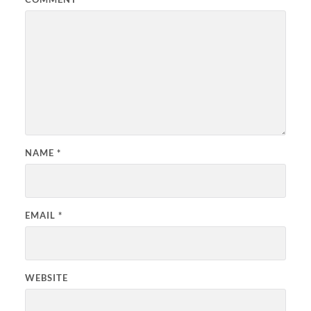
NAME
*
EMAIL
*
WEBSITE