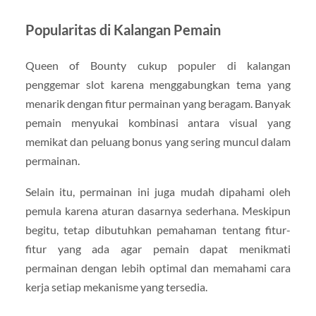
Popularitas di Kalangan Pemain
Queen of Bounty cukup populer di kalangan
penggemar slot karena menggabungkan tema yang
menarik dengan fitur permainan yang beragam. Banyak
pemain menyukai kombinasi antara visual yang
memikat dan peluang bonus yang sering muncul dalam
permainan.
Selain itu, permainan ini juga mudah dipahami oleh
pemula karena aturan dasarnya sederhana. Meskipun
begitu, tetap dibutuhkan pemahaman tentang fitur-
fitur yang ada agar pemain dapat menikmati
permainan dengan lebih optimal dan memahami cara
kerja setiap mekanisme yang tersedia.