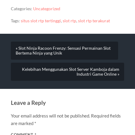
Categories:
Uncategorized
Tags:
situs slot rtp tertinggi
,
slot rtp
,
slot rtp terakurat
« Slot Ninja Racoon Frenzy: Sensasi Permainan Slot
Bertema Ninja yang Unik
Kelebihan Menggunakan Slot Server Kamboja dalam
Industri Game Online »
Leave a Reply
Your email address will not be published.
Required fields
are marked
*
COMMENT
*