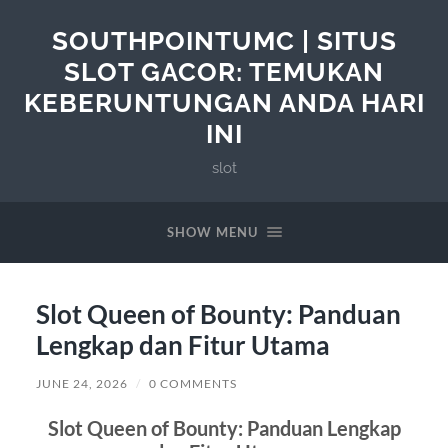
SOUTHPOINTUMC | SITUS
SLOT GACOR: TEMUKAN
KEBERUNTUNGAN ANDA HARI
INI
slot
SHOW MENU
Slot Queen of Bounty: Panduan
Lengkap dan Fitur Utama
JUNE 24, 2026
/
0 COMMENTS
Slot Queen of Bounty: Panduan Lengkap