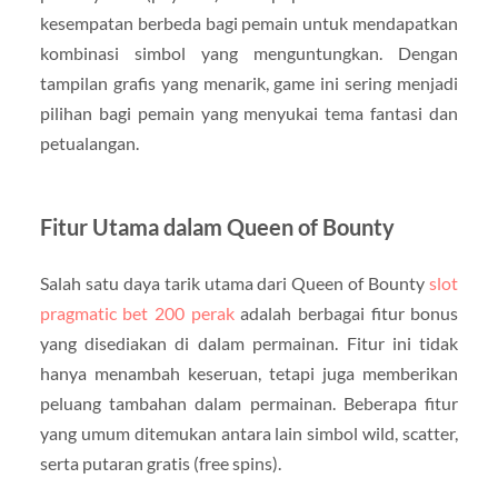
kesempatan berbeda bagi pemain untuk mendapatkan
kombinasi simbol yang menguntungkan. Dengan
tampilan grafis yang menarik, game ini sering menjadi
pilihan bagi pemain yang menyukai tema fantasi dan
petualangan.
Fitur Utama dalam Queen of Bounty
Salah satu daya tarik utama dari Queen of Bounty
slot
pragmatic bet 200 perak
adalah berbagai fitur bonus
yang disediakan di dalam permainan. Fitur ini tidak
hanya menambah keseruan, tetapi juga memberikan
peluang tambahan dalam permainan. Beberapa fitur
yang umum ditemukan antara lain simbol wild, scatter,
serta putaran gratis (free spins).