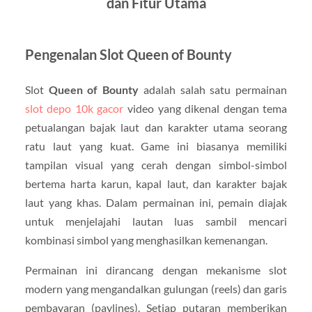
dan Fitur Utama
Pengenalan Slot Queen of Bounty
Slot
Queen of Bounty
adalah salah satu permainan
slot depo 10k gacor
video yang dikenal dengan tema
petualangan bajak laut dan karakter utama seorang
ratu laut yang kuat. Game ini biasanya memiliki
tampilan visual yang cerah dengan simbol-simbol
bertema harta karun, kapal laut, dan karakter bajak
laut yang khas. Dalam permainan ini, pemain diajak
untuk menjelajahi lautan luas sambil mencari
kombinasi simbol yang menghasilkan kemenangan.
Permainan ini dirancang dengan mekanisme slot
modern yang mengandalkan gulungan (reels) dan garis
pembayaran (paylines). Setiap putaran memberikan