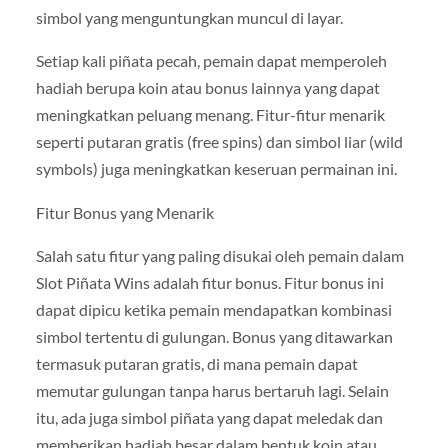
simbol yang menguntungkan muncul di layar.
Setiap kali piñata pecah, pemain dapat memperoleh
hadiah berupa koin atau bonus lainnya yang dapat
meningkatkan peluang menang. Fitur-fitur menarik
seperti putaran gratis (free spins) dan simbol liar (wild
symbols) juga meningkatkan keseruan permainan ini.
Fitur Bonus yang Menarik
Salah satu fitur yang paling disukai oleh pemain dalam
Slot Piñata Wins adalah fitur bonus. Fitur bonus ini
dapat dipicu ketika pemain mendapatkan kombinasi
simbol tertentu di gulungan. Bonus yang ditawarkan
termasuk putaran gratis, di mana pemain dapat
memutar gulungan tanpa harus bertaruh lagi. Selain
itu, ada juga simbol piñata yang dapat meledak dan
memberikan hadiah besar dalam bentuk koin atau