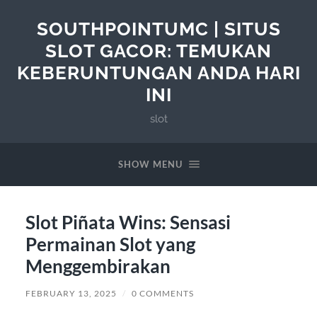
SOUTHPOINTUMC | SITUS
SLOT GACOR: TEMUKAN
KEBERUNTUNGAN ANDA HARI
INI
slot
SHOW MENU
Slot Piñata Wins: Sensasi
Permainan Slot yang
Menggembirakan
FEBRUARY 13, 2025
/
0 COMMENTS