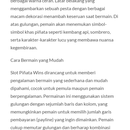
berbagai warna cerah. Latar belakang yang
menggambarkan sebuah pesta dengan berbagai
macam dekorasi menambah keseruan saat bermain. Di
atas gulungan, pemain akan menemukan simbol-
simbol khas piñata seperti kembang api, sombrero,
serta karakter-karakter lucu yang membawa nuansa
kegembiraan.
Cara Bermain yang Mudah
Slot Piñata Wins dirancang untuk memberi
pengalaman bermain yang sederhana dan mudah
dipahami, cocok untuk pemula maupun pemain
berpengalaman. Permainan ini menggunakan sistem
gulungan dengan sejumlah baris dan kolom, yang
memungkinkan pemain untuk memilih jumlah garis
pembayaran (payline) yang ingin dimainkan. Pemain
cukup memutar gulungan dan berharap kombinasi