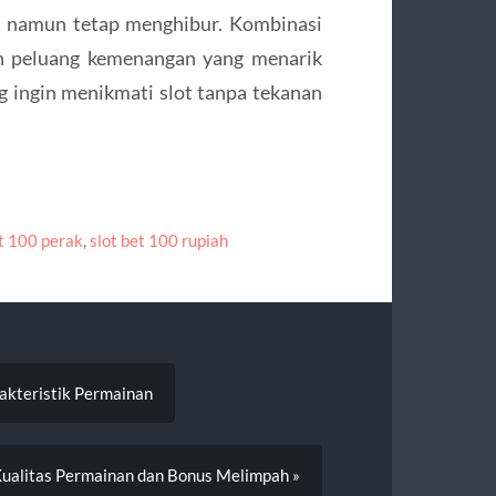
 namun tetap menghibur. Kombinasi
an peluang kemenangan yang menarik
g ingin menikmati slot tanpa tekanan
et 100 perak
,
slot bet 100 rupiah
akteristik Permainan
Kualitas Permainan dan Bonus Melimpah »