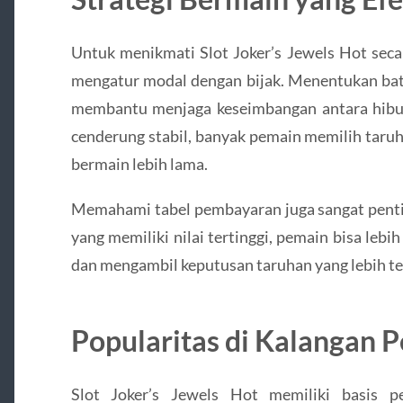
Untuk menikmati Slot Joker’s Jewels Hot seca
mengatur modal dengan bijak. Menentukan bat
membantu menjaga keseimbangan antara hibura
cenderung stabil, banyak pemain memilih tar
bermain lebih lama.
Memahami tabel pembayaran juga sangat pent
yang memiliki nilai tertinggi, pemain bisa le
dan mengambil keputusan taruhan yang lebih te
Popularitas di Kalangan P
Slot Joker’s Jewels Hot memiliki basis 