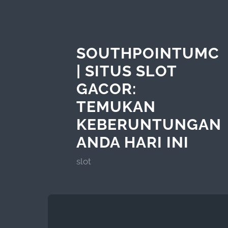
SOUTHPOINTUMC
| SITUS SLOT
GACOR:
TEMUKAN
KEBERUNTUNGAN
ANDA HARI INI
slot