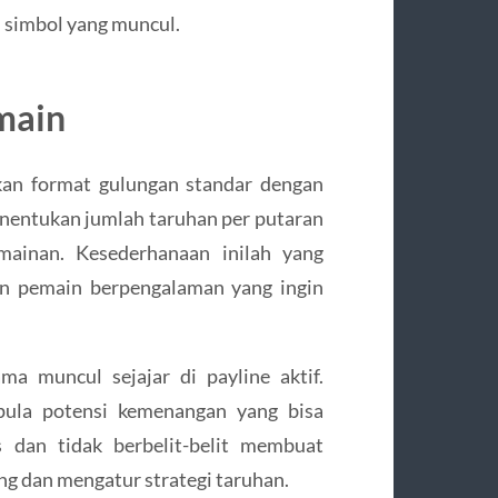
 simbol yang muncul.
main
an format gulungan standar dengan
enentukan jumlah taruhan per putaran
ainan. Kesederhanaan inilah yang
n pemain berpengalaman yang ingin
a muncul sejajar di payline aktif.
 pula potensi kemenangan yang bisa
 dan tidak berbelit-belit membuat
 dan mengatur strategi taruhan.