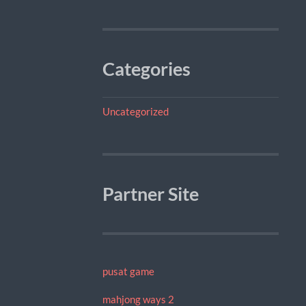
Categories
Uncategorized
Partner Site
pusat game
mahjong ways 2