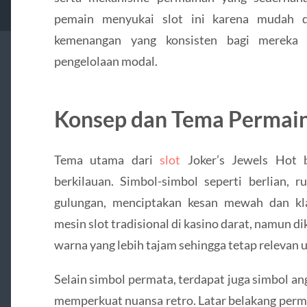
pemain menyukai slot ini karena mudah 
kemenangan yang konsisten bagi mereka 
pengelolaan modal.
Konsep dan Tema Permai
Tema utama dari
slot
Joker’s Jewels Hot 
berkilauan. Simbol-simbol seperti berlian, 
gulungan, menciptakan kesan mewah dan kl
mesin slot tradisional di kasino darat, namun 
warna yang lebih tajam sehingga tetap relevan 
Selain simbol permata, terdapat juga simbol an
memperkuat nuansa retro. Latar belakang perm