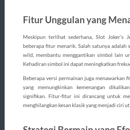
Fitur Unggulan yang Men
Meskipun terlihat sederhana, Slot Joker’s 
beberapa fitur menarik. Salah satunya adalah 
wild, membantu menggantikan simbol lain 
Kehadiran simbol ini dapat meningkatkan frek
Beberapa versi permainan juga menawarkan fit
yang memungkinkan kemenangan dikalikan 
signifikan. Fitur-fitur ini dirancang untuk
menghilangkan kesan klasik yang menjadi ciri uta
Strategi Bermain yang Efe