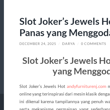
Slot Joker’s Jewels 
Panas yang Menggod
DECEMBER 24, 2025
/
DARYA
/
0 COMMENTS
Slot Joker’s Jewels H
yang Menggod
Slot Joker’s Jewels Hot
andyfurniturenj.com
m
online yang terinspirasi dari mesin klasik den
ini dikenal karena tampilannya yang penuh w
serta mekanisme permainan yang sederhan