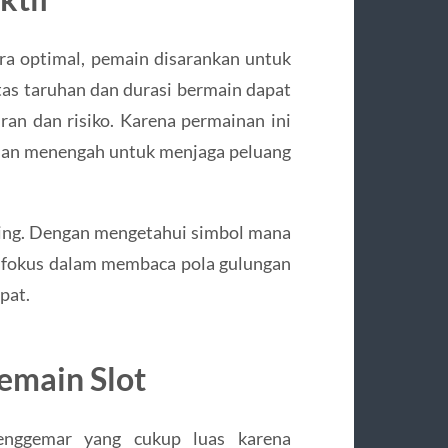
ra optimal, pemain disarankan untuk
as taruhan dan durasi bermain dapat
n dan risiko. Karena permainan ini
uhan menengah untuk menjaga peluang
ing. Dengan mengetahui simbol mana
bih fokus dalam membaca pola gulungan
pat.
emain Slot
penggemar yang cukup luas karena