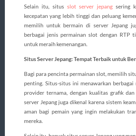
Selain itu, situs
slot server jepang
sering k
kecepatan yang lebih tinggi dan peluang keme
memilih untuk bermain di server Jepang j
berbagai jenis permainan slot dengan RTP t
untuk meraih kemenangan.
Situs Server Jepang: Tempat Terbaik untuk Be
Bagi para pencinta permainan slot, memilih sit
penting. Situs-situs ini menawarkan berbagai
provider ternama, dengan kualitas grafik dan
server Jepang juga dikenal karena sistem kea
aman bagi pemain yang ingin melakukan tra
mereka.
Selain itu, banyak situs server Jepang yang m