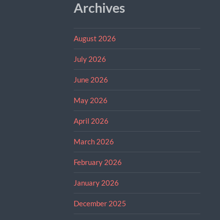
Archives
August 2026
July 2026
June 2026
May 2026
April 2026
March 2026
February 2026
January 2026
December 2025