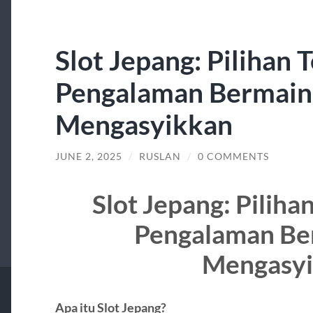
Slot Jepang: Pilihan 
Pengalaman Bermain
Mengasyikkan
JUNE 2, 2025
/
RUSLAN
/
0 COMMENTS
Slot Jepang: Piliha
Pengalaman Be
Mengasy
Apa itu Slot Jepang?