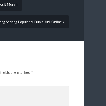
posit Murah
ng Sedang Populer di Dunia Judi Online »
fields are marked
*