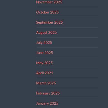
November 2025
October 2025
September 2025
August 2025
July 2025
June 2025
May 2025
April 2025
March 2025
February 2025
January 2025