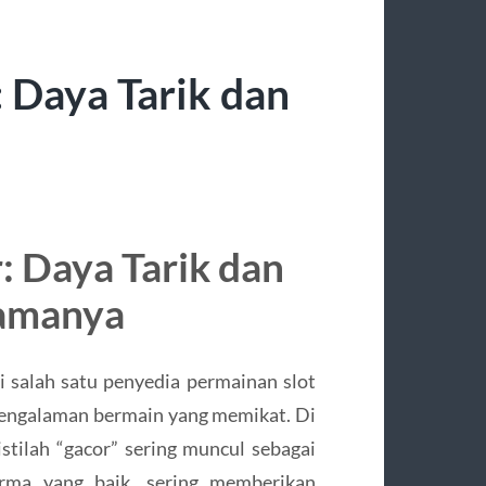
 Daya Tarik dan
: Daya Tarik dan
tamanya
i salah satu penyedia permainan slot
 pengalaman bermain yang memikat. Di
stilah “gacor” sering muncul sebagai
rma yang baik, sering memberikan