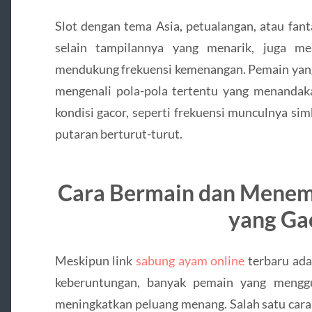
Slot dengan tema Asia, petualangan, atau fanta
selain tampilannya yang menarik, juga m
mendukung frekuensi kemenangan. Pemain yang
mengenali pola-pola tertentu yang menanda
kondisi gacor, seperti frekuensi munculnya si
putaran berturut-turut.
Cara Bermain dan Menem
yang Ga
Meskipun link
sabung ayam online
terbaru ada
keberuntungan, banyak pemain yang menggu
meningkatkan peluang menang. Salah satu car