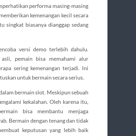
mperhatikan performa masing-masing
g memberikan kemenangan kecil secara
u singkat biasanya dianggap sedang
encoba versi demo terlebih dahulu.
asli, pemain bisa memahami alur
erapa sering kemenangan terjadi. Ini
uskan untuk bermain secara serius.
 dalam bermain slot. Meskipun sebuah
engalami kekalahan. Oleh karena itu,
bermain bisa membantu menjaga
ab. Bermain dengan tenang dan tidak
embuat keputusan yang lebih baik