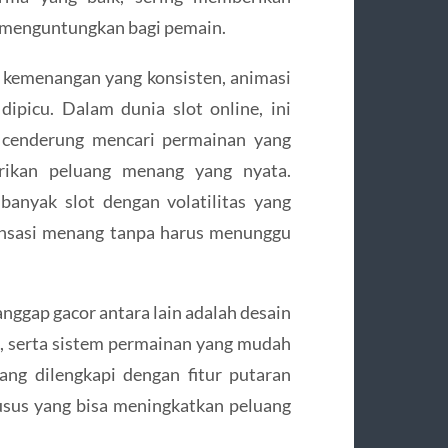
 menguntungkan bagi pemain.
a kemenangan yang konsisten, animasi
ipicu. Dalam dunia slot online, ini
n cenderung mencari permainan yang
rikan peluang menang yang nyata.
anyak slot dengan volatilitas yang
ensasi menang tanpa harus menunggu
nggap gacor antara lain adalah desain
m, serta sistem permainan yang mudah
ang dilengkapi dengan fitur putaran
usus yang bisa meningkatkan peluang