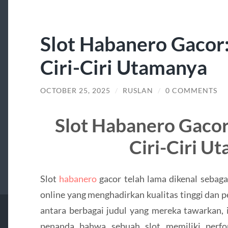
Slot Habanero Gacor:
Ciri-Ciri Utamanya
OCTOBER 25, 2025
/
RUSLAN
/
0 COMMENTS
Slot Habanero Gacor
Ciri-Ciri U
Slot
habanero
gacor telah lama dikenal sebaga
online yang menghadirkan kualitas tinggi dan
antara berbagai judul yang mereka tawarkan, i
penanda bahwa sebuah slot memiliki perfo