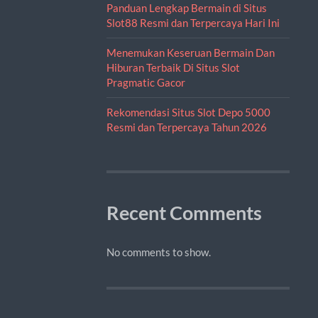
Panduan Lengkap Bermain di Situs
Slot88 Resmi dan Terpercaya Hari Ini
Menemukan Keseruan Bermain Dan
Hiburan Terbaik Di Situs Slot
Pragmatic Gacor
Rekomendasi Situs Slot Depo 5000
Resmi dan Terpercaya Tahun 2026
Recent Comments
No comments to show.