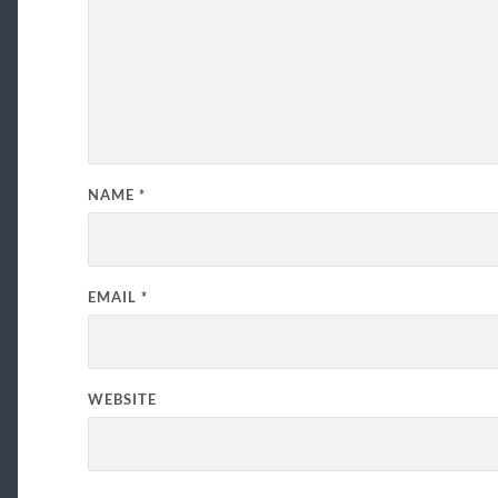
NAME
*
EMAIL
*
WEBSITE