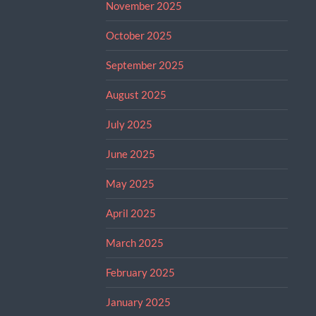
November 2025
October 2025
September 2025
August 2025
July 2025
June 2025
May 2025
April 2025
March 2025
February 2025
January 2025