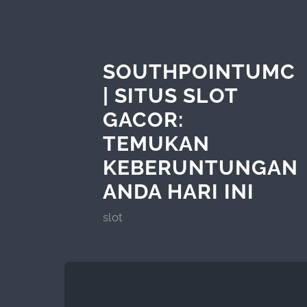
SOUTHPOINTUMC
| SITUS SLOT
GACOR:
TEMUKAN
KEBERUNTUNGAN
ANDA HARI INI
slot