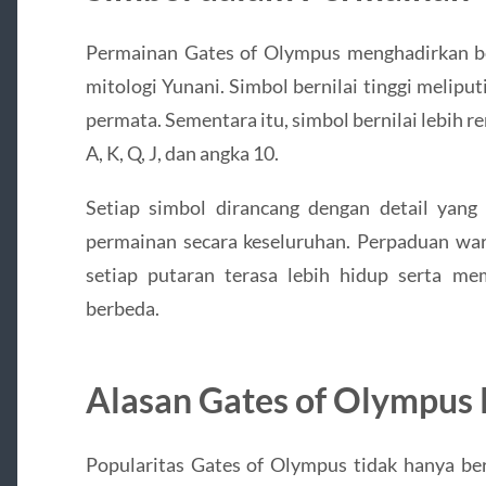
Permainan Gates of Olympus menghadirkan ber
mitologi Yunani. Simbol bernilai tinggi meliputi
permata. Sementara itu, simbol bernilai lebih 
A, K, Q, J, dan angka 10.
Setiap simbol dirancang dengan detail yan
permainan secara keseluruhan. Perpaduan war
setiap putaran terasa lebih hidup serta m
berbeda.
Alasan Gates of Olympus 
Popularitas Gates of Olympus tidak hanya ber