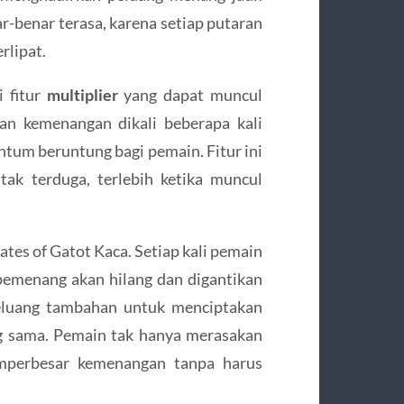
ar-benar terasa, karena setiap putaran
rlipat.
i fitur
multiplier
yang dapat muncul
an kemenangan dikali beberapa kali
ntum beruntung bagi pemain. Fitur ini
ak terduga, terlebih ketika muncul
ates of Gatot Kaca. Setiap kali pemain
emenang akan hilang dan digantikan
eluang tambahan untuk menciptakan
g sama. Pemain tak hanya merasakan
emperbesar kemenangan tanpa harus