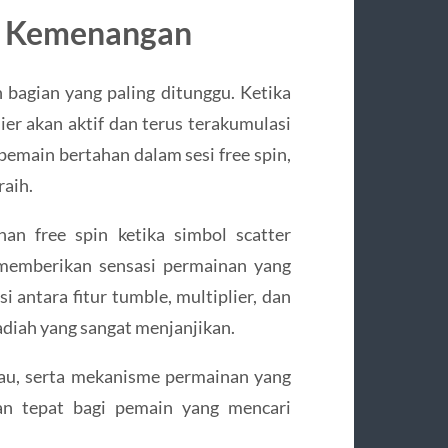
g Kemenangan
bagian yang paling ditunggu. Ketika
lier akan aktif dan terus terakumulasi
pemain bertahan dalam sesi free spin,
raih.
n free spin ketika simbol scatter
 memberikan sensasi permainan yang
 antara fitur tumble, multiplier, dan
hadiah yang sangat menjanjikan.
au, serta mekanisme permainan yang
han tepat bagi pemain yang mencari