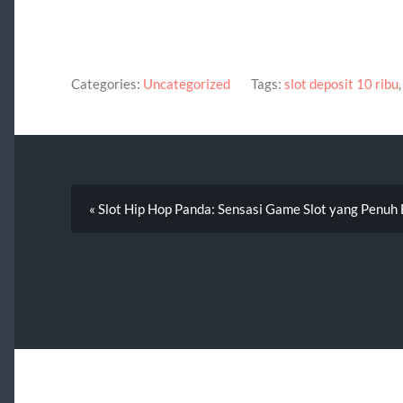
Categories:
Uncategorized
Tags:
slot deposit 10 ribu
« Slot Hip Hop Panda: Sensasi Game Slot yang Penuh 