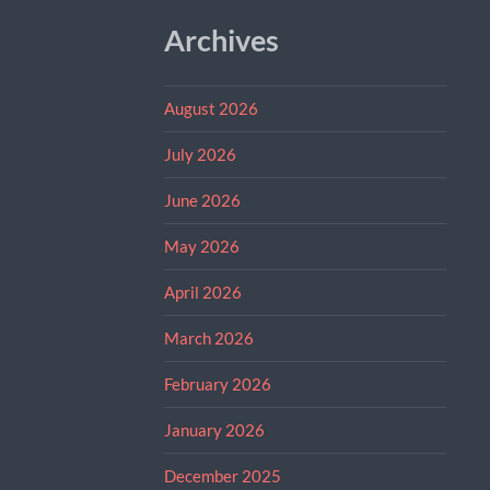
Archives
August 2026
July 2026
June 2026
May 2026
April 2026
March 2026
February 2026
January 2026
December 2025