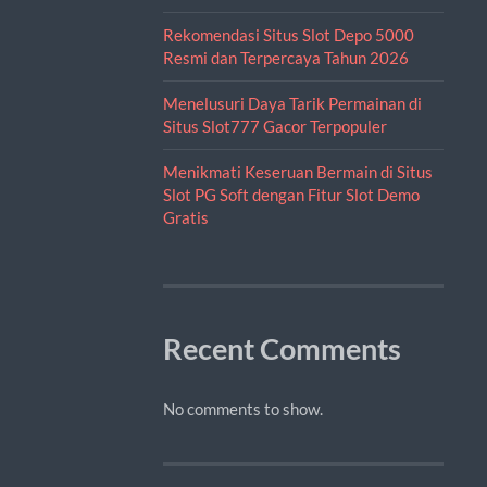
Rekomendasi Situs Slot Depo 5000
Resmi dan Terpercaya Tahun 2026
Menelusuri Daya Tarik Permainan di
Situs Slot777 Gacor Terpopuler
Menikmati Keseruan Bermain di Situs
Slot PG Soft dengan Fitur Slot Demo
Gratis
Recent Comments
No comments to show.