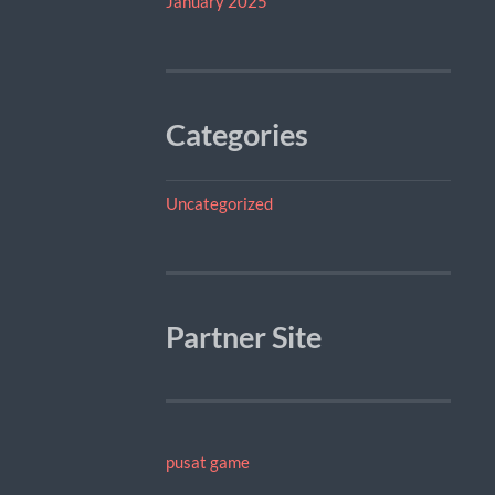
January 2025
Categories
Uncategorized
Partner Site
pusat game