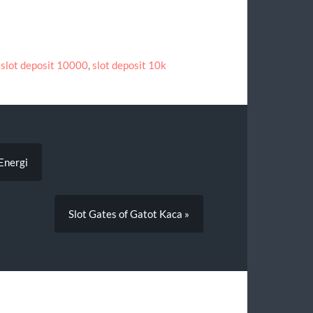
,
slot deposit 10000
,
slot deposit 10k
Energi
Slot Gates of Gatot Kaca »