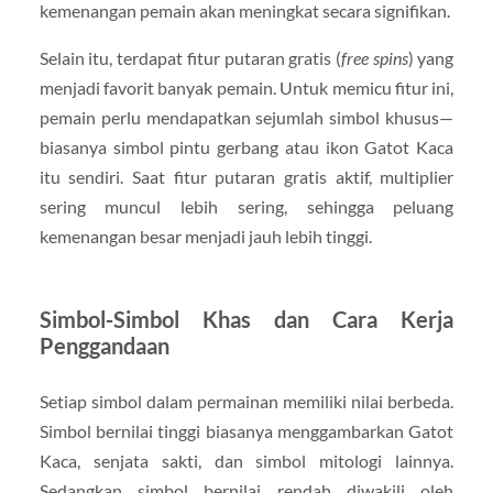
kemenangan pemain akan meningkat secara signifikan.
Selain itu, terdapat fitur putaran gratis (
free spins
) yang
menjadi favorit banyak pemain. Untuk memicu fitur ini,
pemain perlu mendapatkan sejumlah simbol khusus—
biasanya simbol pintu gerbang atau ikon Gatot Kaca
itu sendiri. Saat fitur putaran gratis aktif, multiplier
sering muncul lebih sering, sehingga peluang
kemenangan besar menjadi jauh lebih tinggi.
Simbol-Simbol Khas dan Cara Kerja
Penggandaan
Setiap simbol dalam permainan memiliki nilai berbeda.
Simbol bernilai tinggi biasanya menggambarkan Gatot
Kaca, senjata sakti, dan simbol mitologi lainnya.
Sedangkan simbol bernilai rendah diwakili oleh