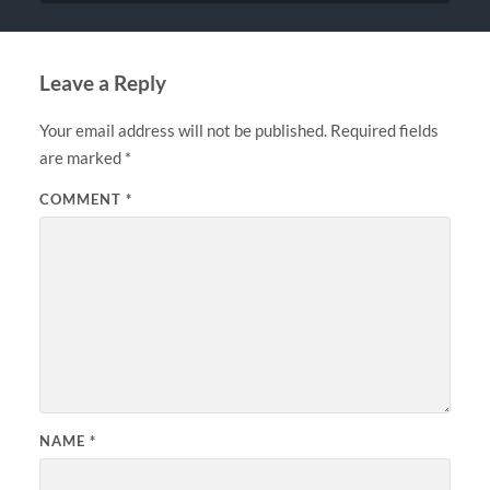
Leave a Reply
Your email address will not be published.
Required fields
are marked
*
COMMENT
*
NAME
*