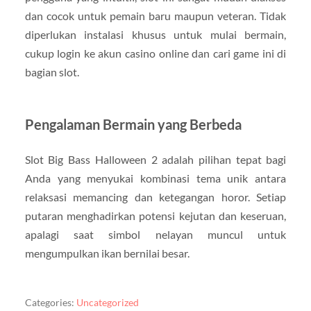
dan cocok untuk pemain baru maupun veteran. Tidak
diperlukan instalasi khusus untuk mulai bermain,
cukup login ke akun casino online dan cari game ini di
bagian slot.
Pengalaman Bermain yang Berbeda
Slot Big Bass Halloween 2 adalah pilihan tepat bagi
Anda yang menyukai kombinasi tema unik antara
relaksasi memancing dan ketegangan horor. Setiap
putaran menghadirkan potensi kejutan dan keseruan,
apalagi saat simbol nelayan muncul untuk
mengumpulkan ikan bernilai besar.
Categories:
Uncategorized