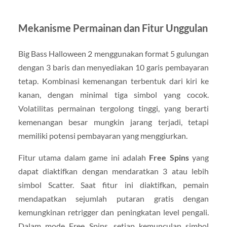
Mekanisme Permainan dan Fitur Unggulan
Big Bass Halloween 2 menggunakan format 5 gulungan
dengan 3 baris dan menyediakan 10 garis pembayaran
tetap. Kombinasi kemenangan terbentuk dari kiri ke
kanan, dengan minimal tiga simbol yang cocok.
Volatilitas permainan tergolong tinggi, yang berarti
kemenangan besar mungkin jarang terjadi, tetapi
memiliki potensi pembayaran yang menggiurkan.
Fitur utama dalam game ini adalah
Free Spins
yang
dapat diaktifkan dengan mendaratkan 3 atau lebih
simbol Scatter. Saat fitur ini diaktifkan, pemain
mendapatkan sejumlah putaran gratis dengan
kemungkinan retrigger dan peningkatan level pengali.
Dalam mode Free Spins, setiap kemunculan simbol