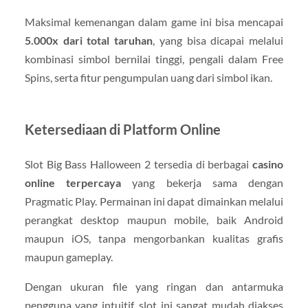
Maksimal kemenangan dalam game ini bisa mencapai
5.000x dari total taruhan
, yang bisa dicapai melalui
kombinasi simbol bernilai tinggi, pengali dalam Free
Spins, serta fitur pengumpulan uang dari simbol ikan.
Ketersediaan di Platform Online
Slot Big Bass Halloween 2 tersedia di berbagai
casino
online terpercaya
yang bekerja sama dengan
Pragmatic Play. Permainan ini dapat dimainkan melalui
perangkat desktop maupun mobile, baik Android
maupun iOS, tanpa mengorbankan kualitas grafis
maupun gameplay.
Dengan ukuran file yang ringan dan antarmuka
pengguna yang intuitif, slot ini sangat mudah diakses