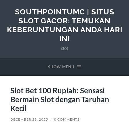
SOUTHPOINTUMC | SITUS
SLOT GACOR: TEMUKAN
KEBERUNTUNGAN ANDA HARI
INI
slot
SHOW MENU
Slot Bet 100 Rupiah: Sensasi
Bermain Slot dengan Taruhan
Kecil
DECEMBER 23, 2025
/
0 COMMENTS