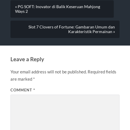
« PG SOFT: Inovator di Balik Keseruan Mahjong
Ways 2
Slot 7 Clovers of Fortune: Gambaran Umum dan
Karakteristik Permainan »
Leave a Reply
Your email address will not be published.
Required fields
are marked
*
COMMENT
*