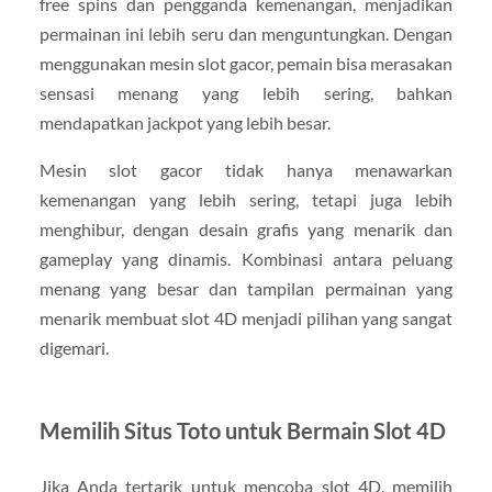
free spins dan pengganda kemenangan, menjadikan
permainan ini lebih seru dan menguntungkan. Dengan
menggunakan mesin slot gacor, pemain bisa merasakan
sensasi menang yang lebih sering, bahkan
mendapatkan jackpot yang lebih besar.
Mesin slot gacor tidak hanya menawarkan
kemenangan yang lebih sering, tetapi juga lebih
menghibur, dengan desain grafis yang menarik dan
gameplay yang dinamis. Kombinasi antara peluang
menang yang besar dan tampilan permainan yang
menarik membuat slot 4D menjadi pilihan yang sangat
digemari.
Memilih Situs Toto untuk Bermain Slot 4D
Jika Anda tertarik untuk mencoba slot 4D, memilih