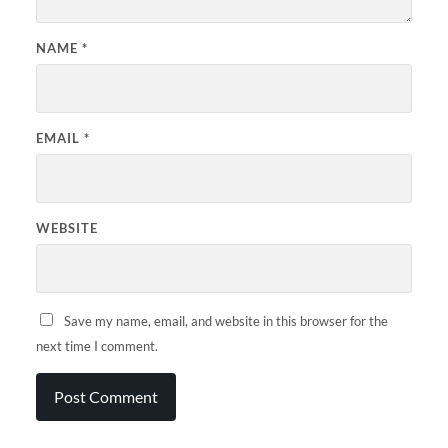
NAME
*
EMAIL
*
WEBSITE
Save my name, email, and website in this browser for the
next time I comment.