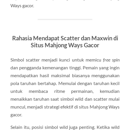
Ways gacor.
Rahasia Mendapat Scatter dan Maxwin di
Situs Mahjong Ways Gacor
Simbol scatter menjadi kunci untuk memicu
free spin
dan pengganda kemenangan tinggi. Pemain yang ingin
mendapatkan hasil maksimal biasanya menggunakan
pola taruhan bertahap. Memulai dengan taruhan kecil
untuk membaca ritme permainan, kemudian
menaikkan taruhan saat simbol wild dan scatter mulai
muncul, menjadi strategi efektif di situs Mahjong Ways
gacor.
Selain itu, posisi simbol wild juga penting. Ketika wild