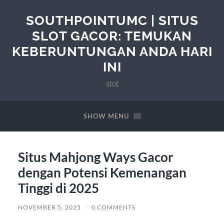
SOUTHPOINTUMC | SITUS
SLOT GACOR: TEMUKAN
KEBERUNTUNGAN ANDA HARI
INI
slot
SHOW MENU
Situs Mahjong Ways Gacor
dengan Potensi Kemenangan
Tinggi di 2025
NOVEMBER 5, 2025
/
0 COMMENTS