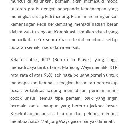
muncul di gulungan, pemain akan memasuki mode
putaran gratis dengan pengganda kemenangan yang
meningkat setiap kali menang. Fitur ini memungkinkan
kemenangan kecil berkembang menjadi hadiah besar
dalam waktu singkat. Kombinasi tampilan visual yang
menarik dan efek suara khas oriental membuat setiap
putaran semakin seru dan memikat.
Selain scatter, RTP (Return to Player) yang tinggi
menjadi daya tarik utama. Mahjong Ways memiliki RTP
rata-rata di atas 96%, sehingga peluang pemain untuk
mendapatkan kembali sebagian besar taruhan cukup
besar. Volatilitas sedang menjadikan permainan ini
cocok untuk semua tipe pemain, baik yang ingin
bermain santai maupun yang berburu jackpot besar.
Keseimbangan antara hiburan dan peluang menang
membuat situs Mahjong Ways gacor banyak diminati.