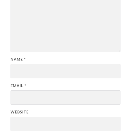
NAME
*
EMAIL
*
WEBSITE