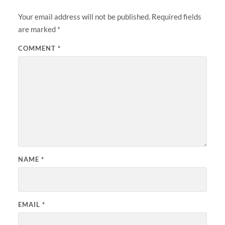
Your email address will not be published.
Required fields
are marked
*
COMMENT
*
NAME
*
EMAIL
*