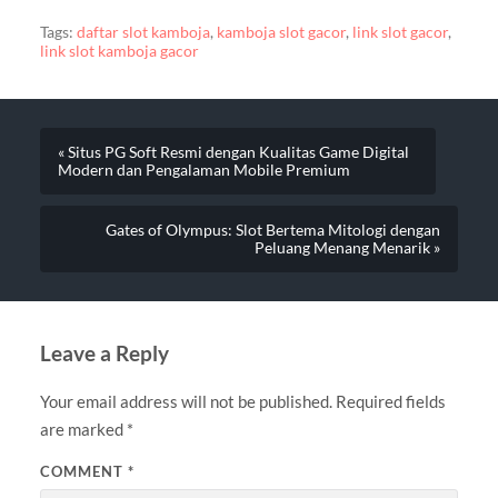
Tags:
daftar slot kamboja
,
kamboja slot gacor
,
link slot gacor
,
link slot kamboja gacor
« Situs PG Soft Resmi dengan Kualitas Game Digital
Modern dan Pengalaman Mobile Premium
Gates of Olympus: Slot Bertema Mitologi dengan
Peluang Menang Menarik »
Leave a Reply
Your email address will not be published.
Required fields
are marked
*
COMMENT
*