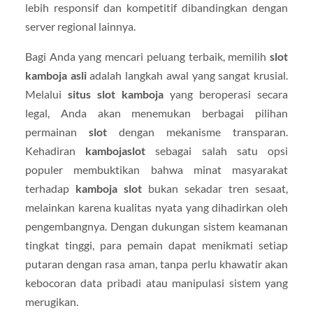
lebih responsif dan kompetitif dibandingkan dengan
server regional lainnya.
Bagi Anda yang mencari peluang terbaik, memilih
slot
kamboja asli
adalah langkah awal yang sangat krusial.
Melalui
situs slot kamboja
yang beroperasi secara
legal, Anda akan menemukan berbagai pilihan
permainan
slot
dengan mekanisme transparan.
Kehadiran
kambojaslot
sebagai salah satu opsi
populer membuktikan bahwa minat masyarakat
terhadap
kamboja slot
bukan sekadar tren sesaat,
melainkan karena kualitas nyata yang dihadirkan oleh
pengembangnya. Dengan dukungan sistem keamanan
tingkat tinggi, para pemain dapat menikmati setiap
putaran dengan rasa aman, tanpa perlu khawatir akan
kebocoran data pribadi atau manipulasi sistem yang
merugikan.