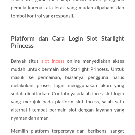
pemula karena tata letak yang mudah dipahami dan
tombol kontrol yang responsif.
Platform dan Cara Login Slot Starlight
Princess
Banyak situs
slot incess
online menyediakan akses
mudah untuk bermain slot Starlight Princess. Untuk
masuk ke permainan, biasanya pengguna harus
melakukan proses login menggunakan akun yang
sudah didaftarkan. Contohnya adalah inces slot login
yang merujuk pada platform slot Incess, salah satu
alternatif tempat bermain slot dengan layanan yang
nyaman dan aman.
Memilih platform terpercaya dan berlisensi sangat