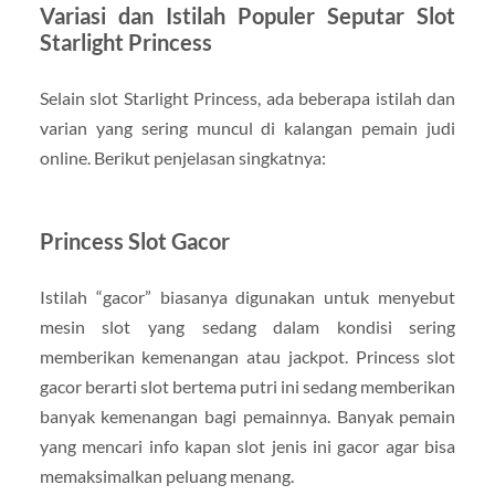
Variasi dan Istilah Populer Seputar Slot
Starlight Princess
Selain slot Starlight Princess, ada beberapa istilah dan
varian yang sering muncul di kalangan pemain judi
online. Berikut penjelasan singkatnya:
Princess Slot Gacor
Istilah “gacor” biasanya digunakan untuk menyebut
mesin slot yang sedang dalam kondisi sering
memberikan kemenangan atau jackpot. Princess slot
gacor berarti slot bertema putri ini sedang memberikan
banyak kemenangan bagi pemainnya. Banyak pemain
yang mencari info kapan slot jenis ini gacor agar bisa
memaksimalkan peluang menang.