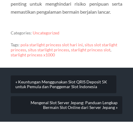
penting untuk menghindari risiko penipuan serta
memastikan pengalaman bermain berjalan lancar.
Categories:
Uncategorized
Tags:
pola starlight princess slot hari ini
,
situs slot starlight
princess
,
situs starlight princess
,
starlight princess slot
,
starlight princess x1000
« Keuntungan Menggunakan Slot QRIS Deposit 5K
untuk Pemula dan Penggemar Slot Indonesia
Mengenal Slot Server Jepang: Panduan Lengkap
Bermain Slot Online dari Server Jepang »