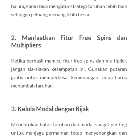
hal ini, kamu bisa mengatur strategi taruhan lebih baik
sehingga peluang menang lebih besar.
2. Manfaatkan Fitur Free Spins dan
Multipliers
Ketika berhasil memicu fitur free spins dan multiplier,
jangan sia-siakan kesempatan ini. Gunakan putaran
gratis untuk memperbesar kemenangan tanpa harus
menambah taruhan.
3. Kelola Modal dengan Bijak
Menentukan batas taruhan dan modal sangat penting
untuk menjaga permainan tetap menyenangkan dan