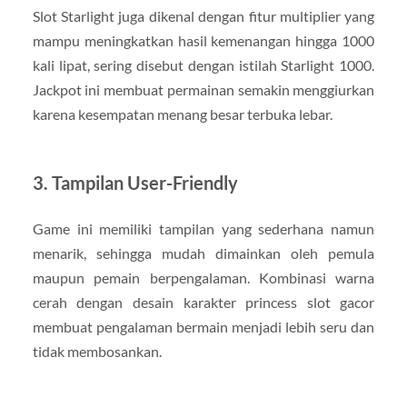
Slot Starlight juga dikenal dengan fitur multiplier yang
mampu meningkatkan hasil kemenangan hingga 1000
kali lipat, sering disebut dengan istilah Starlight 1000.
Jackpot ini membuat permainan semakin menggiurkan
karena kesempatan menang besar terbuka lebar.
3. Tampilan User-Friendly
Game ini memiliki tampilan yang sederhana namun
menarik, sehingga mudah dimainkan oleh pemula
maupun pemain berpengalaman. Kombinasi warna
cerah dengan desain karakter princess slot gacor
membuat pengalaman bermain menjadi lebih seru dan
tidak membosankan.