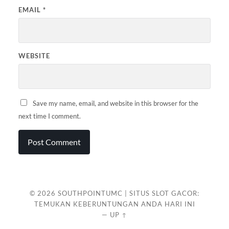
EMAIL
*
WEBSITE
Save my name, email, and website in this browser for the
next time I comment.
© 2026
SOUTHPOINTUMC | SITUS SLOT GACOR:
TEMUKAN KEBERUNTUNGAN ANDA HARI INI
—
UP ↑