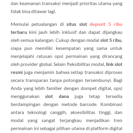
dan keamanan transaksi menjadi prioritas utama yang
tidak bisa ditawar lagi.
Memulai petualangan di
situs slot
deposit 5 ribu
terbaru
kini jauh lebih inklusif dan dapat dijangkau
oleh semua kalangan. Cukup dengan modal
slot 5 ribu
,
siapa pun memiliki kesempatan yang sama untuk
menjelajahi ratusan opsi permainan yang dirancang
oleh provider global. Selain fleksibilitas modal,
link slot
resmi
juga menjamin bahwa setiap transaksi diproses
secara transparan tanpa potongan tersembunyi. Bagi
Anda yang lebih familier dengan dompet digital, opsi
menggunakan
slot dana
juga tetap tersedia
berdampingan dengan metode barcode. Kombinasi
antara teknologi canggih, aksesibilitas tinggi, dan
modal yang sangat terjangkau menjadikan tren
permainan ini sebagai pilihan utama di platform digital