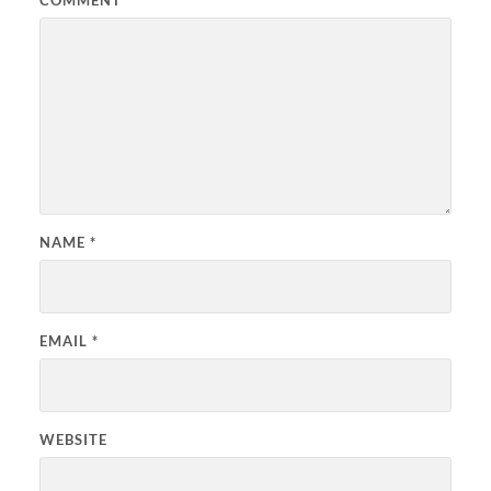
COMMENT
*
NAME
*
EMAIL
*
WEBSITE