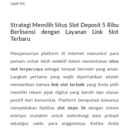
saat ini.
Strategi Memilih Situs Slot Deposit 5 Ribu
Berlisensi dengan Layanan Link Slot
Terbaru
Menjamurnya platform di internet menuntut para
pemain untuk lebih selektif dalam menentukan
situs
slot terpercaya
sebagai tempat bermain yang aman.
Langkah pertama yang wajib diperhatikan adalah
memastikan bahwa
link slot terbaik
yang Anda pilih
memiliki rekam jejak digital yang bersih dan ulasan
positif dari komunitas. Platform bereputasi biasanya
menyediakan fasilitas
slot depo 5k
dengan sistem
enkripsi mutakhir untuk melindungi data pribadi
sekaligus saldo para anggotanya. Ketika Anda