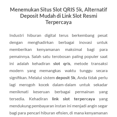
Menemukan Situs Slot QRIS 5k, Alternatif
Deposit Mudah di Link Slot Resmi
Terpercaya
Industri hiburan digital terus berkembang pesat
dengan menghadirkan berbagai inovasi untuk
memberikan kenyamanan maksimal bagi para
pemainnya. Salah satu terobosan paling populer saat
ini adalah kehadiran
slot qris
, metode transaksi
modern yang memangkas waktu tunggu secara
signifikan. Melalui sistem
deposit 5k
, Anda tidak perlu
lagi merogoh kocek dalam-dalam untuk sekadar
menikmati keseruan berbagai permainan yang
tersedia. Kehadiran
link slot terpercaya
yang
mendukung pembayaran instan ini menjadi angin segar
bagi para pencari hiburan efisien, di mana kenyamanan