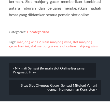
bermain. Slot mahjong gacor memberikan kombinasi
antara hiburan dan peluang mendapatkan hadiah
besar yang diidamkan semua pemain slot online.
Categories:
Uncategorized
Tags:
mahjong wins 2
,
situs mahjong wins
,
slot mahjong
gacor hari ini
,
slot mahjong ways
,
slot online mahjong wins
« Nikmati Sensasi Bermain Slot Online Bersama
Pragmatic Play
Situs Slot Olympus Gacor: Sensasi Mitologi Yunani
dengan Kemenangan Konsisten »