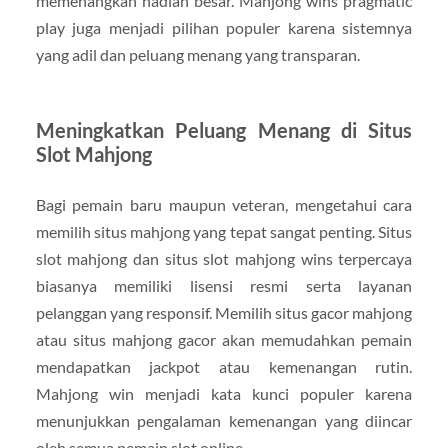
memenangkan hadiah besar. Mahjong wins pragmatic
play juga menjadi pilihan populer karena sistemnya
yang adil dan peluang menang yang transparan.
Meningkatkan Peluang Menang di Situs
Slot Mahjong
Bagi pemain baru maupun veteran, mengetahui cara
memilih situs mahjong yang tepat sangat penting. Situs
slot mahjong dan situs slot mahjong wins terpercaya
biasanya memiliki lisensi resmi serta layanan
pelanggan yang responsif. Memilih situs gacor mahjong
atau situs mahjong gacor akan memudahkan pemain
mendapatkan jackpot atau kemenangan rutin.
Mahjong win menjadi kata kunci populer karena
menunjukkan pengalaman kemenangan yang diincar
oleh semua pemain slot online.