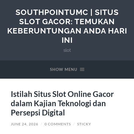
SOUTHPOINTUMC | SITUS
SLOT GACOR: TEMUKAN
KEBERUNTUNGAN ANDA HARI
INI
slot
SHOW MENU
Istilah Situs Slot Online Gacor
dalam Kajian Teknologi dan
Persepsi Digital
JUNE 24, 2026
/
0 COMMENTS
/
STICKY