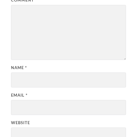
NAME
*
EMAIL
*
WEBSITE