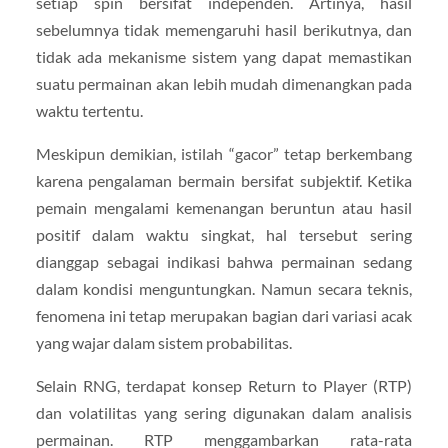
setiap spin bersifat independen. Artinya, hasil
sebelumnya tidak memengaruhi hasil berikutnya, dan
tidak ada mekanisme sistem yang dapat memastikan
suatu permainan akan lebih mudah dimenangkan pada
waktu tertentu.
Meskipun demikian, istilah “gacor” tetap berkembang
karena pengalaman bermain bersifat subjektif. Ketika
pemain mengalami kemenangan beruntun atau hasil
positif dalam waktu singkat, hal tersebut sering
dianggap sebagai indikasi bahwa permainan sedang
dalam kondisi menguntungkan. Namun secara teknis,
fenomena ini tetap merupakan bagian dari variasi acak
yang wajar dalam sistem probabilitas.
Selain RNG, terdapat konsep Return to Player (RTP)
dan volatilitas yang sering digunakan dalam analisis
permainan. RTP menggambarkan rata-rata