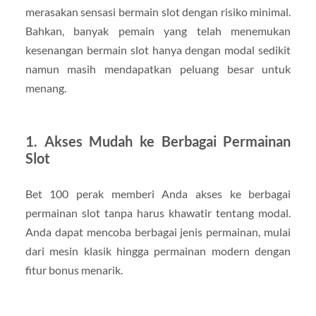
merasakan sensasi bermain slot dengan risiko minimal.
Bahkan, banyak pemain yang telah menemukan
kesenangan bermain slot hanya dengan modal sedikit
namun masih mendapatkan peluang besar untuk
menang.
1.
Akses Mudah ke Berbagai Permainan
Slot
Bet 100 perak memberi Anda akses ke berbagai
permainan slot tanpa harus khawatir tentang modal.
Anda dapat mencoba berbagai jenis permainan, mulai
dari mesin klasik hingga permainan modern dengan
fitur bonus menarik.