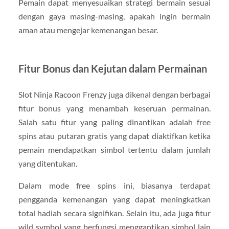
Pemain dapat menyesuaikan strategi bermain sesuai
dengan gaya masing-masing, apakah ingin bermain
aman atau mengejar kemenangan besar.
Fitur Bonus dan Kejutan dalam Permainan
Slot Ninja Racoon Frenzy juga dikenal dengan berbagai
fitur bonus yang menambah keseruan permainan.
Salah satu fitur yang paling dinantikan adalah free
spins atau putaran gratis yang dapat diaktifkan ketika
pemain mendapatkan simbol tertentu dalam jumlah
yang ditentukan.
Dalam mode free spins ini, biasanya terdapat
pengganda kemenangan yang dapat meningkatkan
total hadiah secara signifikan. Selain itu, ada juga fitur
wild symbol yang berfungsi menggantikan simbol lain