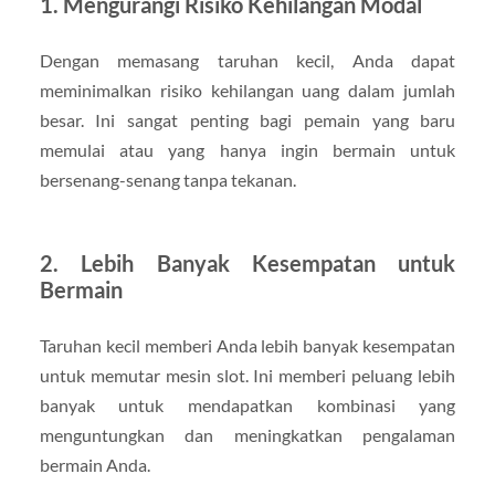
1.
Mengurangi Risiko Kehilangan Modal
Dengan memasang taruhan kecil, Anda dapat
meminimalkan risiko kehilangan uang dalam jumlah
besar. Ini sangat penting bagi pemain yang baru
memulai atau yang hanya ingin bermain untuk
bersenang-senang tanpa tekanan.
2.
Lebih Banyak Kesempatan untuk
Bermain
Taruhan kecil memberi Anda lebih banyak kesempatan
untuk memutar mesin slot. Ini memberi peluang lebih
banyak untuk mendapatkan kombinasi yang
menguntungkan dan meningkatkan pengalaman
bermain Anda.