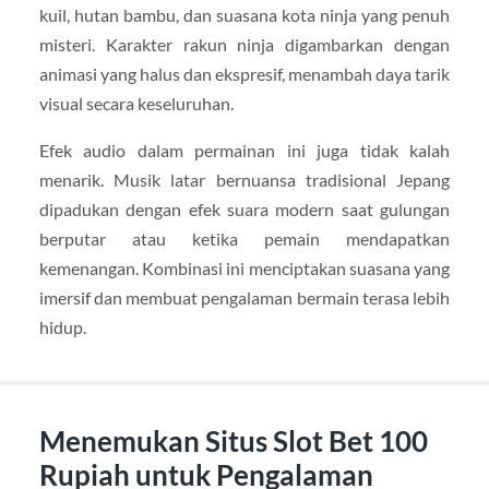
kuil, hutan bambu, dan suasana kota ninja yang penuh
misteri. Karakter rakun ninja digambarkan dengan
animasi yang halus dan ekspresif, menambah daya tarik
visual secara keseluruhan.
Efek audio dalam permainan ini juga tidak kalah
menarik. Musik latar bernuansa tradisional Jepang
dipadukan dengan efek suara modern saat gulungan
berputar atau ketika pemain mendapatkan
kemenangan. Kombinasi ini menciptakan suasana yang
imersif dan membuat pengalaman bermain terasa lebih
hidup.
Menemukan Situs Slot Bet 100
Rupiah untuk Pengalaman