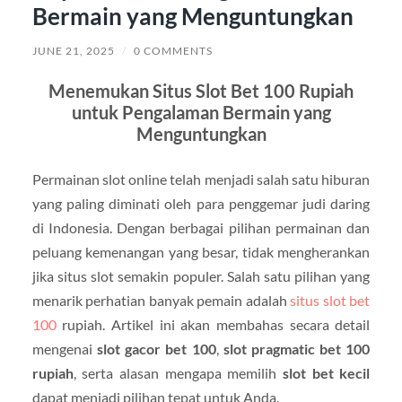
Bermain yang Menguntungkan
JUNE 21, 2025
/
0 COMMENTS
Menemukan Situs Slot Bet 100 Rupiah
untuk Pengalaman Bermain yang
Menguntungkan
Permainan slot online telah menjadi salah satu hiburan
yang paling diminati oleh para penggemar judi daring
di Indonesia. Dengan berbagai pilihan permainan dan
peluang kemenangan yang besar, tidak mengherankan
jika situs slot semakin populer. Salah satu pilihan yang
menarik perhatian banyak pemain adalah
situs slot bet
100
rupiah. Artikel ini akan membahas secara detail
mengenai
slot gacor bet 100
,
slot pragmatic bet 100
rupiah
, serta alasan mengapa memilih
slot bet kecil
dapat menjadi pilihan tepat untuk Anda.