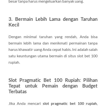
besar tanpa harus mengeluarkan banyak uang.
3.
Bermain Lebih Lama dengan Taruhan
Kecil
Dengan minimal taruhan yang rendah, Anda bisa
bermain lebih lama dan menikmati permainan tanpa
harus khawatir uang Anda cepat habis. Ini adalah salah
satu keuntungan utama bermain di situs slot bet 100
rupiah.
Slot Pragmatic Bet 100 Rupiah: Pilihan
Tepat untuk Pemain dengan Budget
Terbatas
Jika Anda mencari
slot pragmatic bet 100 rupiah
,