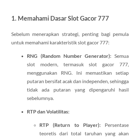
1. Memahami Dasar Slot Gacor 777
Sebelum menerapkan strategi, penting bagi pemula
untuk memahami karakteristik slot gacor 777:
RNG (Random Number Generator):
Semua
slot modern, termasuk slot gacor 777,
menggunakan RNG. Ini memastikan setiap
putaran bersifat acak dan independen, sehingga
tidak ada putaran yang dipengaruhi hasil
sebelumnya.
RTP dan Volatilitas:
RTP (Return to Player):
Persentase
teoretis dari total taruhan yang akan