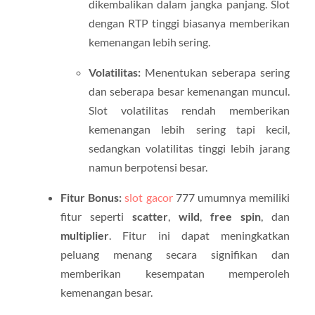
dikembalikan dalam jangka panjang. Slot
dengan RTP tinggi biasanya memberikan
kemenangan lebih sering.
Volatilitas:
Menentukan seberapa sering
dan seberapa besar kemenangan muncul.
Slot volatilitas rendah memberikan
kemenangan lebih sering tapi kecil,
sedangkan volatilitas tinggi lebih jarang
namun berpotensi besar.
Fitur Bonus:
slot gacor
777 umumnya memiliki
fitur seperti
scatter
,
wild
,
free spin
, dan
multiplier
. Fitur ini dapat meningkatkan
peluang menang secara signifikan dan
memberikan kesempatan memperoleh
kemenangan besar.