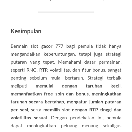
Kesimpulan
Bermain slot gacor 777 bagi pemula tidak hanya
mengandalkan keberuntungan, tetapi juga strategi
putaran yang tepat. Memahami dasar permainan,
seperti RNG, RTP, volatilitas, dan fitur bonus, sangat
penting sebelum mulai bertaruh. Strategi terbaik
meliputi
memulai dengan taruhan kecil
,
memanfaatkan free spin dan bonus
,
meningkatkan
taruhan secara bertahap
,
mengatur jumlah putaran
per sesi
, serta
memilih slot dengan RTP tinggi dan
volatilitas sesuai
. Dengan pendekatan ini, pemula
dapat meningkatkan peluang menang sekaligus