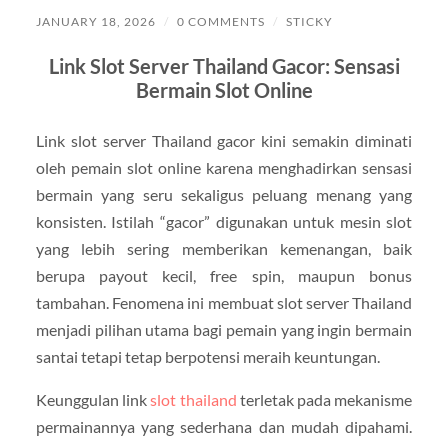
JANUARY 18, 2026
/
0 COMMENTS
/
STICKY
Link Slot Server Thailand Gacor: Sensasi
Bermain Slot Online
Link slot server Thailand gacor kini semakin diminati
oleh pemain slot online karena menghadirkan sensasi
bermain yang seru sekaligus peluang menang yang
konsisten. Istilah “gacor” digunakan untuk mesin slot
yang lebih sering memberikan kemenangan, baik
berupa payout kecil, free spin, maupun bonus
tambahan. Fenomena ini membuat slot server Thailand
menjadi pilihan utama bagi pemain yang ingin bermain
santai tetapi tetap berpotensi meraih keuntungan.
Keunggulan link
slot thailand
terletak pada mekanisme
permainannya yang sederhana dan mudah dipahami.