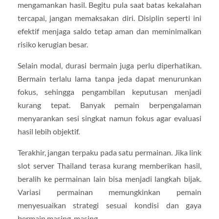
mengamankan hasil. Begitu pula saat batas kekalahan
tercapai, jangan memaksakan diri. Disiplin seperti ini
efektif menjaga saldo tetap aman dan meminimalkan
risiko kerugian besar.
Selain modal, durasi bermain juga perlu diperhatikan.
Bermain terlalu lama tanpa jeda dapat menurunkan
fokus, sehingga pengambilan keputusan menjadi
kurang tepat. Banyak pemain berpengalaman
menyarankan sesi singkat namun fokus agar evaluasi
hasil lebih objektif.
Terakhir, jangan terpaku pada satu permainan. Jika link
slot server Thailand terasa kurang memberikan hasil,
beralih ke permainan lain bisa menjadi langkah bijak.
Variasi permainan memungkinkan pemain
menyesuaikan strategi sesuai kondisi dan gaya
bermain masing-masing.