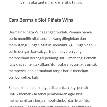
yang suka tantangan dan risiko tinggi.
Cara Bermain Slot Piñata Wins
Bermain Piñata Wins sangat mudah. Pemain hanya
perlu memilih nilai taruhan yang diinginkan dan
memutar gulungan. Slot ini memiliki 5 gulungan dan 3
baris, dengan banyak garis pembayaran yang
memberikan berbagai peluang untuk menang. Pemain
juga dapat mengaktifkan fitur putaran otomatis untuk
mempermudah permainan tanpa harus menekan
tombol setiap kali.
Sebelum memulai, sangat disarankan bagi pemain
untuk memeriksa tabel pembayaran agar bisa
memahami cara kerja simbol-simbol dan fitur-fitur
yang ada. Dengan demikian, pemain akan lebih siap