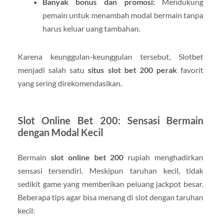
Banyak bonus dan promosi:
Mendukung
pemain untuk menambah modal bermain tanpa
harus keluar uang tambahan.
Karena keunggulan-keunggulan tersebut, Slotbet
menjadi salah satu
situs slot bet 200 perak
favorit
yang sering direkomendasikan.
Slot Online Bet 200: Sensasi Bermain
dengan Modal Kecil
Bermain
slot online bet 200
rupiah menghadirkan
sensasi tersendiri. Meskipun taruhan kecil, tidak
sedikit game yang memberikan peluang jackpot besar.
Beberapa tips agar bisa menang di slot dengan taruhan
kecil: