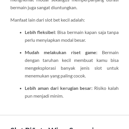
bermain juga sangat diuntungkan.
Manfaat lain dari slot bet kecil adalah:
Lebih fleksibel:
Bisa bermain kapan saja tanpa
perlu menyiapkan modal besar.
Mudah melakukan riset game:
Bermain
dengan taruhan kecil membuat kamu bisa
mengeksplorasi banyak jenis slot untuk
menemukan yang paling cocok.
Lebih aman dari kerugian besar:
Risiko kalah
pun menjadi minim.