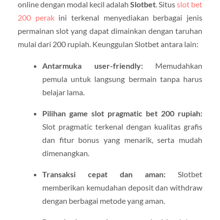
online dengan modal kecil adalah
Slotbet
. Situs
slot bet
200 perak
ini terkenal menyediakan berbagai jenis
permainan slot yang dapat dimainkan dengan taruhan
mulai dari 200 rupiah. Keunggulan Slotbet antara lain:
Antarmuka user-friendly:
Memudahkan
pemula untuk langsung bermain tanpa harus
belajar lama.
Pilihan game slot pragmatic bet 200 rupiah:
Slot pragmatic terkenal dengan kualitas grafis
dan fitur bonus yang menarik, serta mudah
dimenangkan.
Transaksi cepat dan aman:
Slotbet
memberikan kemudahan deposit dan withdraw
dengan berbagai metode yang aman.