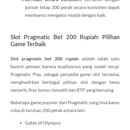
jumlah tetap 200 perak secara konsisten dapat
membantu mengatur modal dengan baik.
Slot Pragmatic Bet 200 Rupiah: Pilihan
Game Terbaik
Slot pragmatic bet 200 rupiah
adalah salah satu
favorit pemain karena kualitasnya yang sudah teruji.
Pragmatic Play, sebagai penyedia game slot ternama,
menghadirkan berbagai pilihan slot dengan tema
menarik, fitur bonus inovatif, dan RTP yang bersaing.
Beberapa game populer dari Pragmatic yang bisa kamu
coba di taruhan 200 perak antara lain:
Gates of Olympus