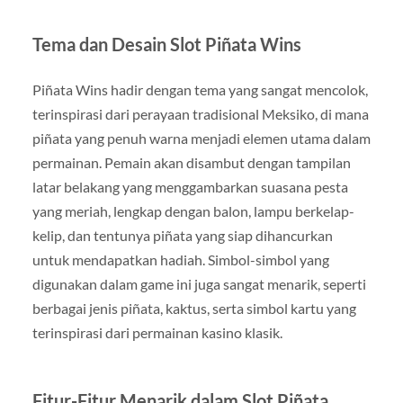
Tema dan Desain Slot Piñata Wins
Piñata Wins hadir dengan tema yang sangat mencolok,
terinspirasi dari perayaan tradisional Meksiko, di mana
piñata yang penuh warna menjadi elemen utama dalam
permainan. Pemain akan disambut dengan tampilan
latar belakang yang menggambarkan suasana pesta
yang meriah, lengkap dengan balon, lampu berkelap-
kelip, dan tentunya piñata yang siap dihancurkan
untuk mendapatkan hadiah. Simbol-simbol yang
digunakan dalam game ini juga sangat menarik, seperti
berbagai jenis piñata, kaktus, serta simbol kartu yang
terinspirasi dari permainan kasino klasik.
Fitur-Fitur Menarik dalam Slot Piñata