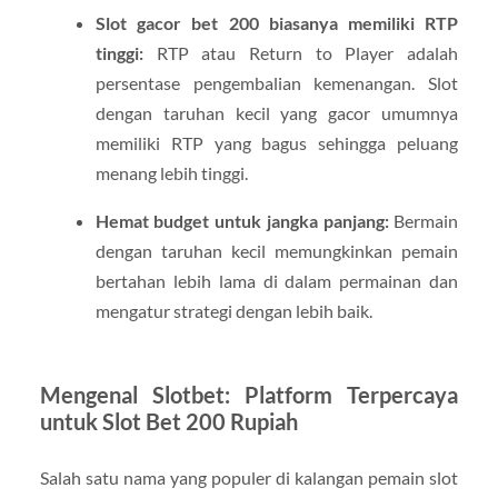
Slot gacor bet 200 biasanya memiliki RTP
tinggi:
RTP atau Return to Player adalah
persentase pengembalian kemenangan. Slot
dengan taruhan kecil yang gacor umumnya
memiliki RTP yang bagus sehingga peluang
menang lebih tinggi.
Hemat budget untuk jangka panjang:
Bermain
dengan taruhan kecil memungkinkan pemain
bertahan lebih lama di dalam permainan dan
mengatur strategi dengan lebih baik.
Mengenal Slotbet: Platform Terpercaya
untuk Slot Bet 200 Rupiah
Salah satu nama yang populer di kalangan pemain slot