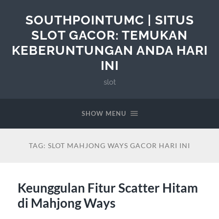
SOUTHPOINTUMC | SITUS
SLOT GACOR: TEMUKAN
KEBERUNTUNGAN ANDA HARI
INI
slot
SHOW MENU
TAG:
SLOT MAHJONG WAYS GACOR HARI INI
Keunggulan Fitur Scatter Hitam
di Mahjong Ways