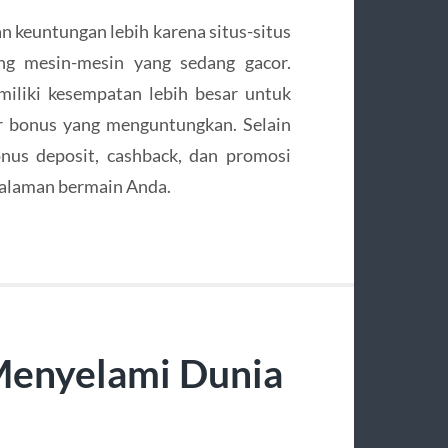
n keuntungan lebih karena situs-situs
ang mesin-mesin yang sedang gacor.
iliki kesempatan lebih besar untuk
r bonus yang menguntungkan. Selain
bonus deposit, cashback, dan promosi
galaman bermain Anda.
Menyelami Dunia