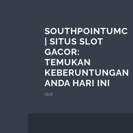
SOUTHPOINTUMC
| SITUS SLOT
GACOR:
TEMUKAN
KEBERUNTUNGAN
ANDA HARI INI
slot