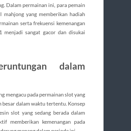
g. Dalam permainan ini, para pemain
al mahjong yang memberikan hadiah
rmainan serta frekuensi kemenangan
 menjadi sangat gacor dan disukai
runtungan dalam
ng mengacu pada permainan slot yang
h besar dalam waktu tertentu. Konsep
esin slot yang sedang berada dalam
 aktif memberikan kemenangan pada
nderung menang dalam periode ini.