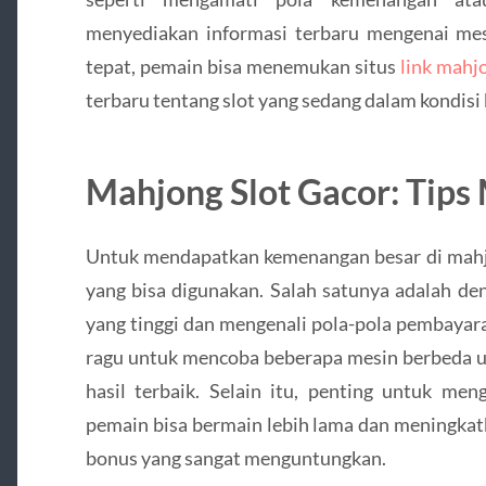
menyediakan informasi terbaru mengenai mes
tepat, pemain bisa menemukan situs
link mahj
terbaru tentang slot yang sedang dalam kondisi 
Mahjong Slot Gacor: Tips
Untuk mendapatkan kemenangan besar di mahjon
yang bisa digunakan. Salah satunya adalah d
yang tinggi dan mengenali pola-pola pembayara
ragu untuk mencoba beberapa mesin berbeda 
hasil terbaik. Selain itu, penting untuk men
pemain bisa bermain lebih lama dan meningkat
bonus yang sangat menguntungkan.