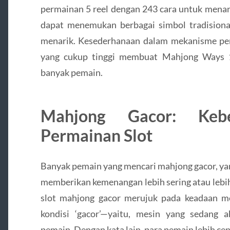
permainan 5 reel dengan 243 cara untuk menan
dapat menemukan berbagai simbol tradision
menarik. Kesederhanaan dalam mekanisme pe
yang cukup tinggi membuat Mahjong Ways 1
banyak pemain.
Mahjong Gacor: Kebe
Permainan Slot
Banyak pemain yang mencari mahjong gacor, ya
memberikan kemenangan lebih sering atau lebi
slot mahjong gacor merujuk pada keadaan m
kondisi ‘gacor’—yaitu, mesin yang sedang
pemain. Dengan kata lain, para pemain lebih ce