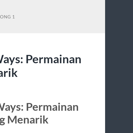
JONG 1
ays: Permainan
arik
ays: Permainan
ng Menarik