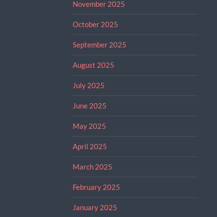
November 2025
October 2025
September 2025
August 2025
July 2025
June 2025
May 2025
April 2025
March 2025
February 2025
January 2025