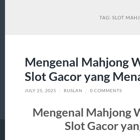
TAG:
SLOT MAH
Mengenal Mahjong W
Slot Gacor yang Men
JULY 25, 2025
/
RUSLAN
/
0 COMMENTS
Mengenal Mahjong W
Slot Gacor ya