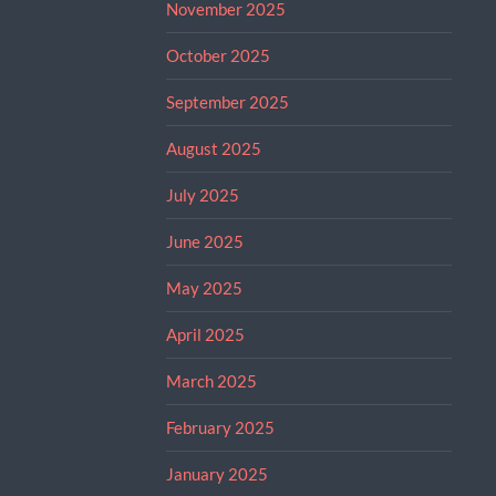
November 2025
October 2025
September 2025
August 2025
July 2025
June 2025
May 2025
April 2025
March 2025
February 2025
January 2025