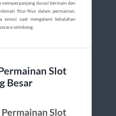
u memperpanjang durasi bermain dan
kmati fitur-fitur dalam permainan.
wa emosi saat mengalami kekalahan
secara seimbang.
Permainan Slot
g Besar
 Permainan Slot