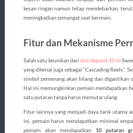
kesan ringan namun tetap mendebarkan, terut
meningkatkan semangat saat bermain.
Fitur dan Mekanisme Per
Salah satu keunikan dari
slot deposit 10 rb
Swee
yang dikenal juga sebagai “Cascading Reels”. 
simbol pemenang akan hilang dan digantikan ol
Hal ini memungkinkan pemain mendapatkan b
satu putaran tanpa harus memutar ulang.
Fitur lainnya yang menjadi daya tarik utama 
ini, pemain harus mendapatkan minimal empat s
pemain akan mendapatkan
10 putaran gr