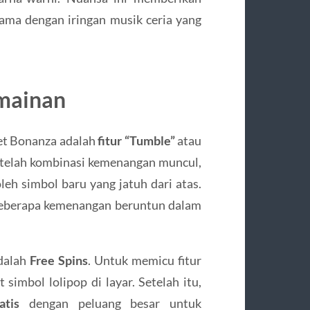
ama dengan iringan musik ceria yang
mainan
t Bonanza adalah
fitur “Tumble”
atau
Setelah kombinasi kemenangan muncul,
eh simbol baru yang jatuh dari atas.
eberapa kemenangan beruntun dalam
adalah
Free Spins
. Untuk memicu fitur
imbol lolipop di layar. Setelah itu,
atis
dengan peluang besar untuk