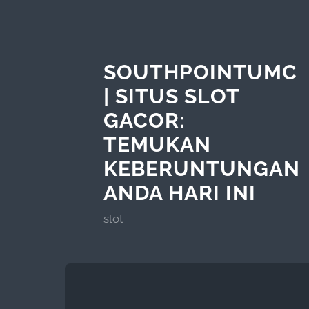
SOUTHPOINTUMC
| SITUS SLOT
GACOR:
TEMUKAN
KEBERUNTUNGAN
ANDA HARI INI
slot