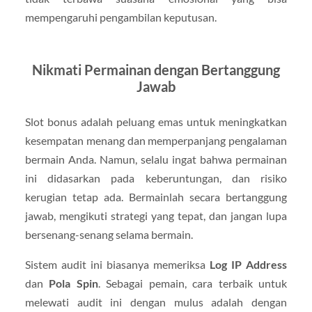
mempengaruhi pengambilan keputusan.
Nikmati Permainan dengan Bertanggung
Jawab
Slot bonus adalah peluang emas untuk meningkatkan
kesempatan menang dan memperpanjang pengalaman
bermain Anda. Namun, selalu ingat bahwa permainan
ini didasarkan pada keberuntungan, dan risiko
kerugian tetap ada. Bermainlah secara bertanggung
jawab, mengikuti strategi yang tepat, dan jangan lupa
bersenang-senang selama bermain.
Sistem audit ini biasanya memeriksa
Log IP Address
dan
Pola Spin
. Sebagai pemain, cara terbaik untuk
melewati audit ini dengan mulus adalah dengan