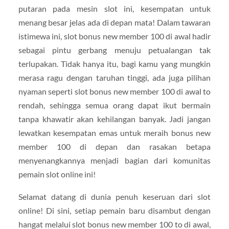
putaran pada mesin slot ini, kesempatan untuk
menang besar jelas ada di depan mata! Dalam tawaran
istimewa ini, slot bonus new member 100 di awal hadir
sebagai pintu gerbang menuju petualangan tak
terlupakan. Tidak hanya itu, bagi kamu yang mungkin
merasa ragu dengan taruhan tinggi, ada juga pilihan
nyaman seperti slot bonus new member 100 di awal to
rendah, sehingga semua orang dapat ikut bermain
tanpa khawatir akan kehilangan banyak. Jadi jangan
lewatkan kesempatan emas untuk meraih bonus new
member 100 di depan dan rasakan betapa
menyenangkannya menjadi bagian dari komunitas
pemain slot online ini!
Selamat datang di dunia penuh keseruan dari slot
online! Di sini, setiap pemain baru disambut dengan
hangat melalui slot bonus new member 100 to di awal,