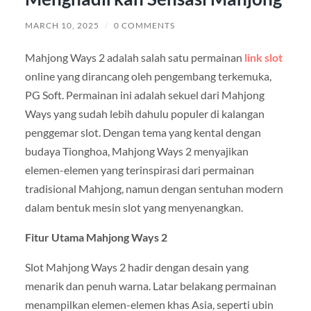
MARCH 10, 2025
/
0 COMMENTS
Mahjong Ways 2 adalah salah satu permainan
link slot
online yang dirancang oleh pengembang terkemuka,
PG Soft. Permainan ini adalah sekuel dari Mahjong
Ways yang sudah lebih dahulu populer di kalangan
penggemar slot. Dengan tema yang kental dengan
budaya Tionghoa, Mahjong Ways 2 menyajikan
elemen-elemen yang terinspirasi dari permainan
tradisional Mahjong, namun dengan sentuhan modern
dalam bentuk mesin slot yang menyenangkan.
Fitur Utama Mahjong Ways 2
Slot Mahjong Ways 2 hadir dengan desain yang
menarik dan penuh warna. Latar belakang permainan
menampilkan elemen-elemen khas Asia, seperti ubin