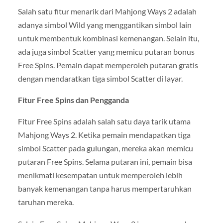
Salah satu fitur menarik dari Mahjong Ways 2 adalah
adanya simbol Wild yang menggantikan simbol lain
untuk membentuk kombinasi kemenangan. Selain itu,
ada juga simbol Scatter yang memicu putaran bonus
Free Spins. Pemain dapat memperoleh putaran gratis
dengan mendaratkan tiga simbol Scatter di layar.
Fitur Free Spins dan Pengganda
Fitur Free Spins adalah salah satu daya tarik utama
Mahjong Ways 2. Ketika pemain mendapatkan tiga
simbol Scatter pada gulungan, mereka akan memicu
putaran Free Spins. Selama putaran ini, pemain bisa
menikmati kesempatan untuk memperoleh lebih
banyak kemenangan tanpa harus mempertaruhkan
taruhan mereka.