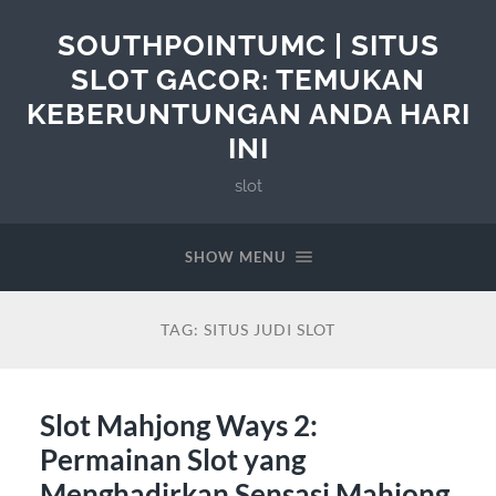
SOUTHPOINTUMC | SITUS
SLOT GACOR: TEMUKAN
KEBERUNTUNGAN ANDA HARI
INI
slot
SHOW MENU
TAG:
SITUS JUDI SLOT
Slot Mahjong Ways 2:
Permainan Slot yang
Menghadirkan Sensasi Mahjong