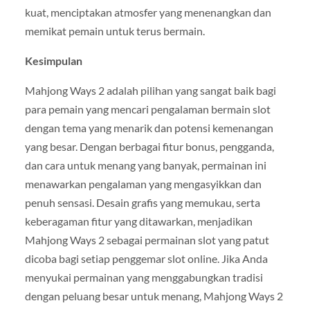
kuat, menciptakan atmosfer yang menenangkan dan
memikat pemain untuk terus bermain.
Kesimpulan
Mahjong Ways 2 adalah pilihan yang sangat baik bagi
para pemain yang mencari pengalaman bermain slot
dengan tema yang menarik dan potensi kemenangan
yang besar. Dengan berbagai fitur bonus, pengganda,
dan cara untuk menang yang banyak, permainan ini
menawarkan pengalaman yang mengasyikkan dan
penuh sensasi. Desain grafis yang memukau, serta
keberagaman fitur yang ditawarkan, menjadikan
Mahjong Ways 2 sebagai permainan slot yang patut
dicoba bagi setiap penggemar slot online. Jika Anda
menyukai permainan yang menggabungkan tradisi
dengan peluang besar untuk menang, Mahjong Ways 2