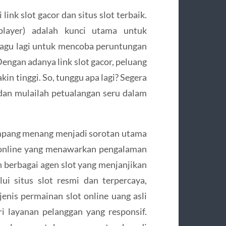
link slot gacor dan situs slot terbaik.
player) adalah kunci utama untuk
ragu lagi untuk mencoba peruntungan
engan adanya link slot gacor, peluang
n tinggi. So, tunggu apa lagi? Segera
 dan mulailah petualangan seru dalam
 gampang menang menjadi sorotan utama
 online yang menawarkan pengalaman
 berbagai agen slot yang menjanjikan
i situs slot resmi dan terpercaya,
nis permainan slot online uang asli
 layanan pelanggan yang responsif.