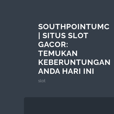
SOUTHPOINTUMC
| SITUS SLOT
GACOR:
TEMUKAN
KEBERUNTUNGAN
ANDA HARI INI
slot