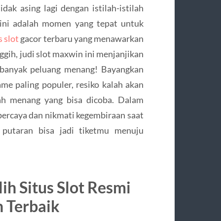
dak asing lagi dengan istilah-istilah
i ini adalah momen yang tepat untuk
 slot
gacor terbaru yang menawarkan
ggih, judi slot maxwin ini menjanjikan
 banyak peluang menang! Bayangkan
ame paling populer, resiko kalah akan
ah menang yang bisa dicoba. Dalam
erpercaya dan nikmati kegembiraan saat
 putaran bisa jadi tiketmu menuju
h Situs Slot Resmi
 Terbaik