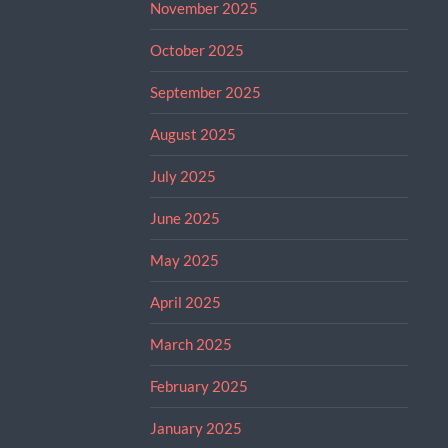
November 2025
October 2025
September 2025
August 2025
July 2025
June 2025
May 2025
April 2025
March 2025
February 2025
January 2025