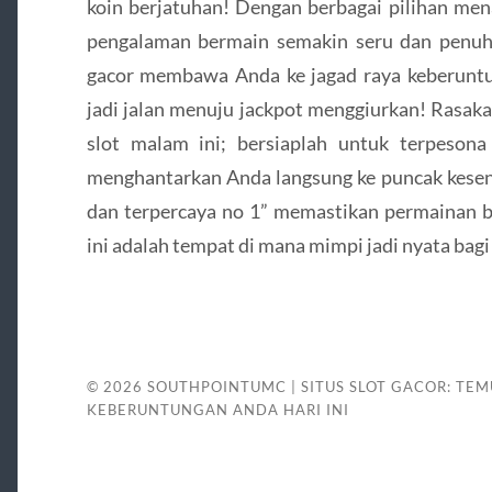
koin berjatuhan! Dengan berbagai pilihan menar
pengalaman bermain semakin seru dan penuh h
gacor membawa Anda ke jagad raya keberuntun
jadi jalan menuju jackpot menggiurkan! Rasak
slot malam ini; bersiaplah untuk terpeso
menghantarkan Anda langsung ke puncak kesenang
dan terpercaya no 1” memastikan permainan 
ini adalah tempat di mana mimpi jadi nyata bagi
© 2026
SOUTHPOINTUMC | SITUS SLOT GACOR: TE
KEBERUNTUNGAN ANDA HARI INI