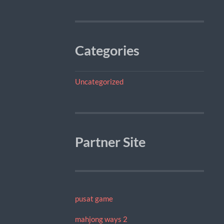
Categories
Uncategorized
Partner Site
pusat game
mahjong ways 2