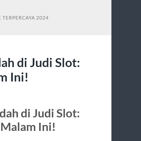
E TERPERCAYA 2024
 di Judi Slot:
m Ini!
h di Judi Slot:
 Malam Ini!