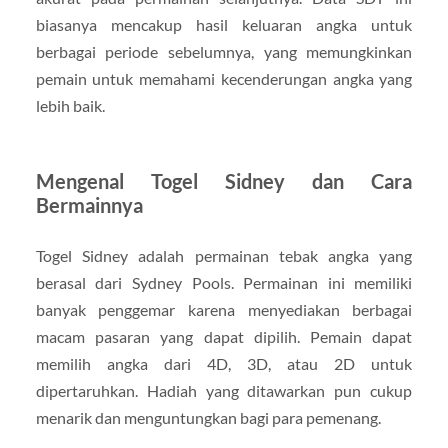
biasanya mencakup hasil keluaran angka untuk
berbagai periode sebelumnya, yang memungkinkan
pemain untuk memahami kecenderungan angka yang
lebih baik.
Mengenal Togel Sidney dan Cara
Bermainnya
Togel Sidney adalah permainan tebak angka yang
berasal dari Sydney Pools. Permainan ini memiliki
banyak penggemar karena menyediakan berbagai
macam pasaran yang dapat dipilih. Pemain dapat
memilih angka dari 4D, 3D, atau 2D untuk
dipertaruhkan. Hadiah yang ditawarkan pun cukup
menarik dan menguntungkan bagi para pemenang.