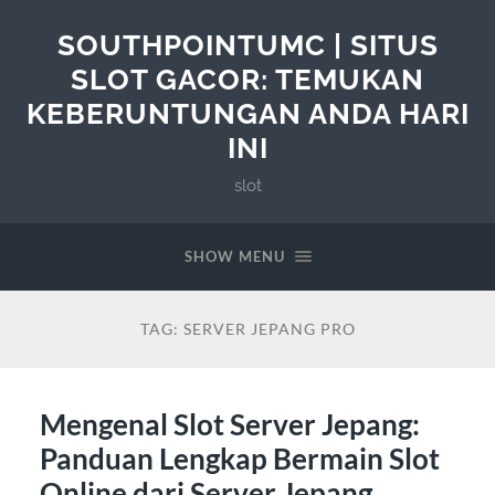
SOUTHPOINTUMC | SITUS
SLOT GACOR: TEMUKAN
KEBERUNTUNGAN ANDA HARI
INI
slot
SHOW MENU
TAG:
SERVER JEPANG PRO
Mengenal Slot Server Jepang:
Panduan Lengkap Bermain Slot
Online dari Server Jepang