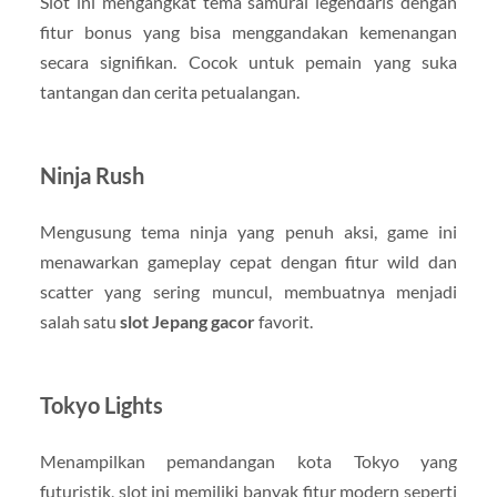
Slot ini mengangkat tema samurai legendaris dengan
fitur bonus yang bisa menggandakan kemenangan
secara signifikan. Cocok untuk pemain yang suka
tantangan dan cerita petualangan.
Ninja Rush
Mengusung tema ninja yang penuh aksi, game ini
menawarkan gameplay cepat dengan fitur wild dan
scatter yang sering muncul, membuatnya menjadi
salah satu
slot Jepang gacor
favorit.
Tokyo Lights
Menampilkan pemandangan kota Tokyo yang
futuristik, slot ini memiliki banyak fitur modern seperti