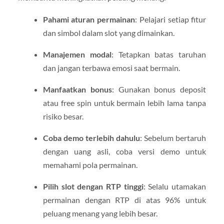
Pahami aturan permainan
: Pelajari setiap fitur
dan simbol dalam slot yang dimainkan.
Manajemen modal
: Tetapkan batas taruhan
dan jangan terbawa emosi saat bermain.
Manfaatkan bonus
: Gunakan bonus deposit
atau free spin untuk bermain lebih lama tanpa
risiko besar.
Coba demo terlebih dahulu
: Sebelum bertaruh
dengan uang asli, coba versi demo untuk
memahami pola permainan.
Pilih slot dengan RTP tinggi
: Selalu utamakan
permainan dengan RTP di atas 96% untuk
peluang menang yang lebih besar.