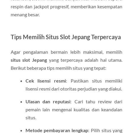
respin dan jackpot progresif, memberikan kesempatan
menang besar.
Tips Memilih Situs Slot Jepang Terpercaya
Agar pengalaman bermain lebih maksimal, memilih
situs slot Jepang
yang terpercaya adalah hal utama.
Berikut beberapa tips memilih situs yang tepat:
Cek lisensi resmi
: Pastikan situs memiliki
lisensi resmi dari otoritas perjudian yang diakui.
Ulasan dan reputasi
: Cari tahu review dari
pemain lain mengenai kualitas dan keandalan
situs.
Metode pembayaran lengkap
: Pilih situs yang