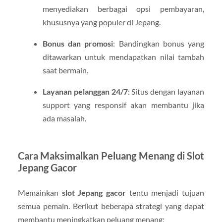
menyediakan berbagai opsi pembayaran,
khususnya yang populer di Jepang.
Bonus dan promosi
: Bandingkan bonus yang
ditawarkan untuk mendapatkan nilai tambah
saat bermain.
Layanan pelanggan 24/7
: Situs dengan layanan
support yang responsif akan membantu jika
ada masalah.
Cara Maksimalkan Peluang Menang di Slot
Jepang Gacor
Memainkan
slot Jepang gacor
tentu menjadi tujuan
semua pemain. Berikut beberapa strategi yang dapat
membantu meningkatkan peluang menang: