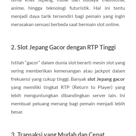
anime, hingga teknologi futuristik. Hal ini tentu
menjadi daya tarik tersendiri bagi pemain yang ingin
merasakan sensasi berbeda saat bermain slot online.
2. Slot Jepang Gacor dengan RTP Tinggi
Istilah “gacor” dalam dunia slot berarti mesin slot yang
sering memberikan kemenangan atau jackpot dalam
frekuensi yang cukup tinggi. Banyak
slot Jepang gacor
yang memiliki tingkat RTP (Return to Player) yang
lebih menguntungkan dibandingkan server lain. Ini
membuat peluang menang bagi pemain menjadi lebih
besar.
3. Transaksi yang Mudah dan Cepat