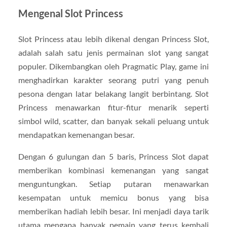
Mengenal Slot Princess
Slot Princess atau lebih dikenal dengan Princess Slot,
adalah salah satu jenis permainan slot yang sangat
populer. Dikembangkan oleh Pragmatic Play, game ini
menghadirkan karakter seorang putri yang penuh
pesona dengan latar belakang langit berbintang. Slot
Princess menawarkan fitur-fitur menarik seperti
simbol wild, scatter, dan banyak sekali peluang untuk
mendapatkan kemenangan besar.
Dengan 6 gulungan dan 5 baris, Princess Slot dapat
memberikan kombinasi kemenangan yang sangat
menguntungkan. Setiap putaran menawarkan
kesempatan untuk memicu bonus yang bisa
memberikan hadiah lebih besar. Ini menjadi daya tarik
utama mengapa banyak pemain yang terus kembali