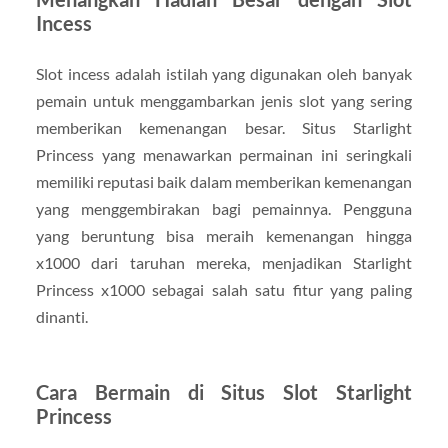
Incess
Slot incess adalah istilah yang digunakan oleh banyak
pemain untuk menggambarkan jenis slot yang sering
memberikan kemenangan besar. Situs Starlight
Princess yang menawarkan permainan ini seringkali
memiliki reputasi baik dalam memberikan kemenangan
yang menggembirakan bagi pemainnya. Pengguna
yang beruntung bisa meraih kemenangan hingga
x1000 dari taruhan mereka, menjadikan Starlight
Princess x1000 sebagai salah satu fitur yang paling
dinanti.
Cara Bermain di Situs Slot Starlight
Princess