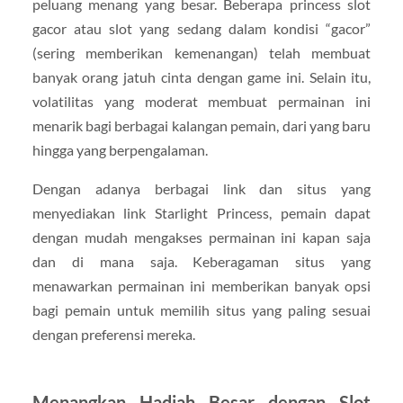
peluang menang yang besar. Beberapa princess slot
gacor atau slot yang sedang dalam kondisi “gacor”
(sering memberikan kemenangan) telah membuat
banyak orang jatuh cinta dengan game ini. Selain itu,
volatilitas yang moderat membuat permainan ini
menarik bagi berbagai kalangan pemain, dari yang baru
hingga yang berpengalaman.
Dengan adanya berbagai link dan situs yang
menyediakan link Starlight Princess, pemain dapat
dengan mudah mengakses permainan ini kapan saja
dan di mana saja. Keberagaman situs yang
menawarkan permainan ini memberikan banyak opsi
bagi pemain untuk memilih situs yang paling sesuai
dengan preferensi mereka.
Menangkan Hadiah Besar dengan Slot