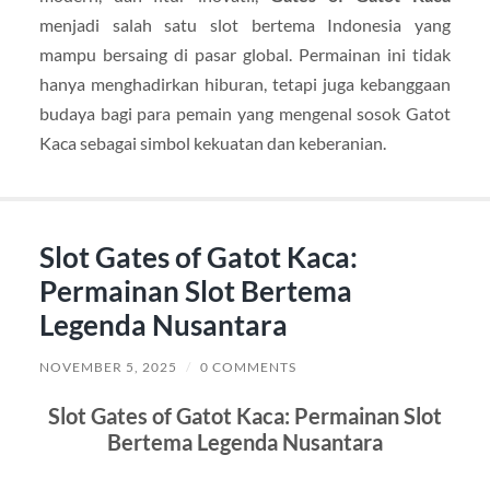
menjadi salah satu slot bertema Indonesia yang
mampu bersaing di pasar global. Permainan ini tidak
hanya menghadirkan hiburan, tetapi juga kebanggaan
budaya bagi para pemain yang mengenal sosok Gatot
Kaca sebagai simbol kekuatan dan keberanian.
Slot Gates of Gatot Kaca:
Permainan Slot Bertema
Legenda Nusantara
NOVEMBER 5, 2025
/
0 COMMENTS
Slot Gates of Gatot Kaca: Permainan Slot
Bertema Legenda Nusantara