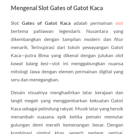
Mengenal Slot Gates of Gatot Kaca
Slot
Gates of Gatot Kaca
adalah permainan
slot
bertema pahlawan legendaris Nusantara yang
dikembangkan dengan tampilan modern dan fitur
menarik. Terinspirasi dari tokoh pewayangan Gatot
Kaca—putra Bima yang dikenal dengan julukan
otot
kawat tulang besi
—slot ini menggabungkan nuansa
mitologi Jawa dengan elemen permainan digital yang
seru dan menegangkan.
Desain visualnya menghadirkan latar kerajaan dan
langit megah yang menggambarkan kekuatan Gatot
Kaca sebagai pelindung rakyat. Musik latar yang heroik
menambah suasana epik ketika pemain memutar
gulungan demi meraih kemenangan besar. Dengan
kombinasi simbol khas seperti pedang, perisai,