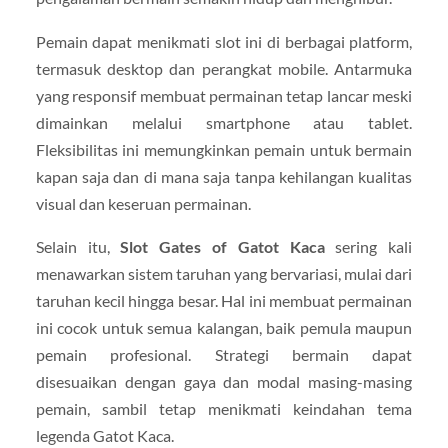
Pemain dapat menikmati slot ini di berbagai platform,
termasuk desktop dan perangkat mobile. Antarmuka
yang responsif membuat permainan tetap lancar meski
dimainkan melalui smartphone atau tablet.
Fleksibilitas ini memungkinkan pemain untuk bermain
kapan saja dan di mana saja tanpa kehilangan kualitas
visual dan keseruan permainan.
Selain itu,
Slot Gates of Gatot Kaca
sering kali
menawarkan sistem taruhan yang bervariasi, mulai dari
taruhan kecil hingga besar. Hal ini membuat permainan
ini cocok untuk semua kalangan, baik pemula maupun
pemain profesional. Strategi bermain dapat
disesuaikan dengan gaya dan modal masing-masing
pemain, sambil tetap menikmati keindahan tema
legenda Gatot Kaca.