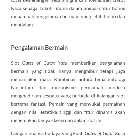
Kaca sebagai tokoh utama dalam animasi fitur bonus
menambah pengalaman bermain yang lebih hidup dan
mendalam.
Pengalaman Bermain
Slot
Gates of Gatot Kaca
memberikan pengalaman
bermain yang tidak hanya menghibur tetapi juga
memanjakan mata. Kombinasi antara tema mitologi
Nusantara dan mekanisme permainan modern
menghadirkan sesuatu yang berbeda di kalangan slot
bertema fantasi. Pemain yang menyukai permainan
dengan nilai estetika tinggi dan fitur dinamis akan
menemukan banyak keseruan dalam slot ini.
Dengan nuansa budaya yang kuat,
Gates of Gatot Kaca