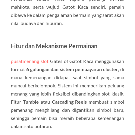
mahkota, serta wujud Gatot Kaca sendiri, pemain
dibawa ke dalam pengalaman bermain yang sarat akan
nilai budaya dan hiburan.
Fitur dan Mekanisme Permainan
pusatmenang slot
Gates of Gatot Kaca menggunakan
format
6 gulungan dan sistem pembayaran cluster
, di
mana kemenangan didapat saat simbol yang sama
muncul berkelompok. Sistem ini memberikan peluang
menang yang lebih fleksibel dibandingkan slot klasik.
Fitur
Tumble
atau
Cascading Reels
membuat simbol
pemenang menghilang dan digantikan simbol baru,
sehingga pemain bisa meraih beberapa kemenangan
dalam satu putaran.