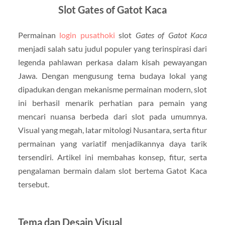
Slot Gates of Gatot Kaca
Permainan
login pusathoki
slot
Gates of Gatot Kaca
menjadi salah satu judul populer yang terinspirasi dari
legenda pahlawan perkasa dalam kisah pewayangan
Jawa. Dengan mengusung tema budaya lokal yang
dipadukan dengan mekanisme permainan modern, slot
ini berhasil menarik perhatian para pemain yang
mencari nuansa berbeda dari slot pada umumnya.
Visual yang megah, latar mitologi Nusantara, serta fitur
permainan yang variatif menjadikannya daya tarik
tersendiri. Artikel ini membahas konsep, fitur, serta
pengalaman bermain dalam slot bertema Gatot Kaca
tersebut.
Tema dan Desain Visual