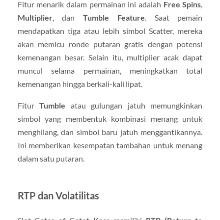
Fitur menarik dalam permainan ini adalah
Free Spins
,
Multiplier
, dan
Tumble Feature
. Saat pemain
mendapatkan tiga atau lebih simbol Scatter, mereka
akan memicu ronde putaran gratis dengan potensi
kemenangan besar. Selain itu, multiplier acak dapat
muncul selama permainan, meningkatkan total
kemenangan hingga berkali-kali lipat.
Fitur
Tumble
atau gulungan jatuh memungkinkan
simbol yang membentuk kombinasi menang untuk
menghilang, dan simbol baru jatuh menggantikannya.
Ini memberikan kesempatan tambahan untuk menang
dalam satu putaran.
RTP dan Volatilitas