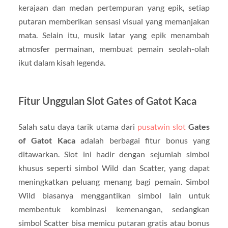
kerajaan dan medan pertempuran yang epik, setiap
putaran memberikan sensasi visual yang memanjakan
mata. Selain itu, musik latar yang epik menambah
atmosfer permainan, membuat pemain seolah-olah
ikut dalam kisah legenda.
Fitur Unggulan Slot Gates of Gatot Kaca
Salah satu daya tarik utama dari
pusatwin slot
Gates
of Gatot Kaca
adalah berbagai fitur bonus yang
ditawarkan. Slot ini hadir dengan sejumlah simbol
khusus seperti simbol Wild dan Scatter, yang dapat
meningkatkan peluang menang bagi pemain. Simbol
Wild biasanya menggantikan simbol lain untuk
membentuk kombinasi kemenangan, sedangkan
simbol Scatter bisa memicu putaran gratis atau bonus