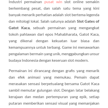
Industri permainan
pusat win
slot online semakin
berkembang pesat, dan salah satu tema yang kini
banyak menarik perhatian adalah slot bertema legenda
dan mitologi lokal. Salah satunya adalah
Slot Gates of
Gatot Kaca
, sebuah permainan yang mengangkat
tokoh pahlawan dari epos Mahabharata, Gatot Kaca,
yang dikenal dengan kekuatan luar biasa dan
kemampuannya untuk terbang. Game ini menawarkan
pengalaman bermain yang unik, menggabungkan unsur
budaya Indonesia dengan keseruan slot modern.
Permainan ini dirancang dengan grafis yang menarik
dan efek animasi yang memukau. Pemain dapat
merasakan sensasi berpetualang bersama Gatot Kaca
sambil memutar gulungan slot. Dengan latar belakang
kerajaan dan medan pertempuran yang epik, setiap
putaran memberikan sensasi visual yang memanjakan