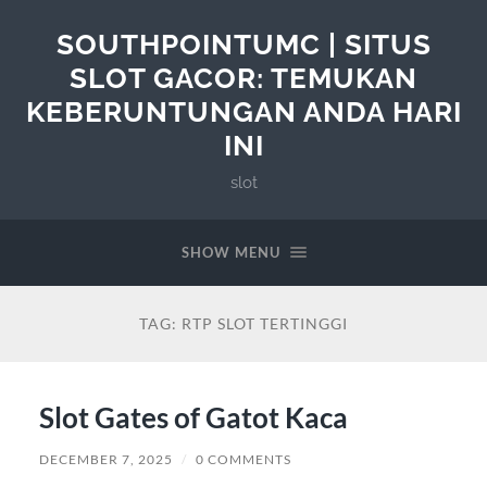
SOUTHPOINTUMC | SITUS
SLOT GACOR: TEMUKAN
KEBERUNTUNGAN ANDA HARI
INI
slot
SHOW MENU
TAG:
RTP SLOT TERTINGGI
Slot Gates of Gatot Kaca
DECEMBER 7, 2025
/
0 COMMENTS