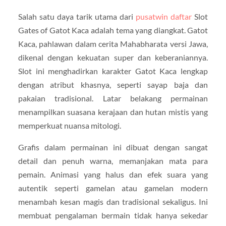
Salah satu daya tarik utama dari
pusatwin daftar
Slot
Gates of Gatot Kaca adalah tema yang diangkat. Gatot
Kaca, pahlawan dalam cerita Mahabharata versi Jawa,
dikenal dengan kekuatan super dan keberaniannya.
Slot ini menghadirkan karakter Gatot Kaca lengkap
dengan atribut khasnya, seperti sayap baja dan
pakaian tradisional. Latar belakang permainan
menampilkan suasana kerajaan dan hutan mistis yang
memperkuat nuansa mitologi.
Grafis dalam permainan ini dibuat dengan sangat
detail dan penuh warna, memanjakan mata para
pemain. Animasi yang halus dan efek suara yang
autentik seperti gamelan atau gamelan modern
menambah kesan magis dan tradisional sekaligus. Ini
membuat pengalaman bermain tidak hanya sekedar