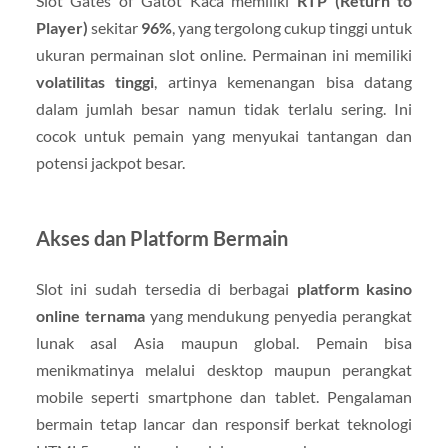
Slot Gates of Gatot Kaca memiliki
RTP (Return to
Player)
sekitar
96%
, yang tergolong cukup tinggi untuk
ukuran permainan slot online. Permainan ini memiliki
volatilitas tinggi
, artinya kemenangan bisa datang
dalam jumlah besar namun tidak terlalu sering. Ini
cocok untuk pemain yang menyukai tantangan dan
potensi jackpot besar.
Akses dan Platform Bermain
Slot ini sudah tersedia di berbagai
platform kasino
online ternama
yang mendukung penyedia perangkat
lunak asal Asia maupun global. Pemain bisa
menikmatinya melalui desktop maupun perangkat
mobile seperti smartphone dan tablet. Pengalaman
bermain tetap lancar dan responsif berkat teknologi