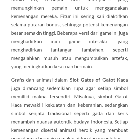
memungkinkan pemain untuk menggandakan
kemenangan mereka. Fitur ini sering kali diaktifkan
selama putaran bonus, sehingga potensi kemenangan
besar semakin tinggi. Beberapa versi dari game ini juga
menghadirkan mini game interaktif yang
menghadirkan tantangan tambahan, seperti
mengalahkan musuh atau mengumpulkan artefak,
yang meningkatkan keseruan bermain.
Grafis dan animasi dalam
Slot Gates of Gatot Kaca
juga dirancang sedemikian rupa agar setiap simbol
memiliki makna tersendiri. Misalnya, simbol Gatot
Kaca mewakili kekuatan dan keberanian, sedangkan
simbol senjata tradisional seperti gada dan keris
menambah nuansa autentik budaya Indonesia. Setiap
kemenangan disertai animasi heroik yang membuat
pengalaman bermain semakin hidup dan menghibur.