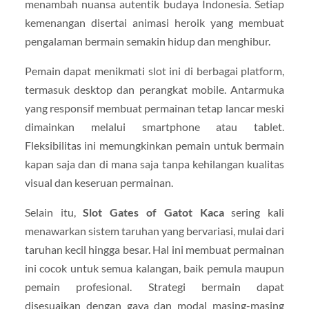
menambah nuansa autentik budaya Indonesia. Setiap
kemenangan disertai animasi heroik yang membuat
pengalaman bermain semakin hidup dan menghibur.
Pemain dapat menikmati slot ini di berbagai platform,
termasuk desktop dan perangkat mobile. Antarmuka
yang responsif membuat permainan tetap lancar meski
dimainkan melalui smartphone atau tablet.
Fleksibilitas ini memungkinkan pemain untuk bermain
kapan saja dan di mana saja tanpa kehilangan kualitas
visual dan keseruan permainan.
Selain itu,
Slot Gates of Gatot Kaca
sering kali
menawarkan sistem taruhan yang bervariasi, mulai dari
taruhan kecil hingga besar. Hal ini membuat permainan
ini cocok untuk semua kalangan, baik pemula maupun
pemain profesional. Strategi bermain dapat
disesuaikan dengan gaya dan modal masing-masing