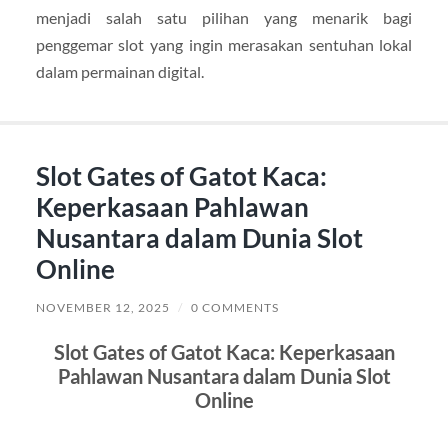
menjadi salah satu pilihan yang menarik bagi
penggemar slot yang ingin merasakan sentuhan lokal
dalam permainan digital.
Slot Gates of Gatot Kaca:
Keperkasaan Pahlawan
Nusantara dalam Dunia Slot
Online
NOVEMBER 12, 2025
/
0 COMMENTS
Slot Gates of Gatot Kaca: Keperkasaan
Pahlawan Nusantara dalam Dunia Slot
Online