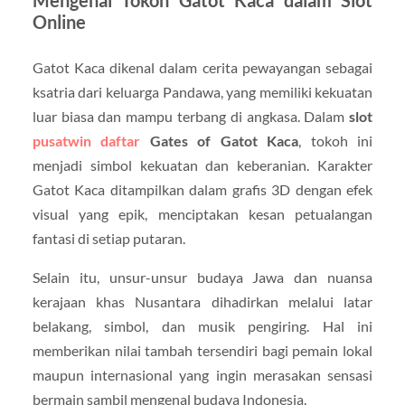
Online
Gatot Kaca dikenal dalam cerita pewayangan sebagai
ksatria dari keluarga Pandawa, yang memiliki kekuatan
luar biasa dan mampu terbang di angkasa. Dalam
slot
pusatwin daftar
Gates of Gatot Kaca
, tokoh ini
menjadi simbol kekuatan dan keberanian. Karakter
Gatot Kaca ditampilkan dalam grafis 3D dengan efek
visual yang epik, menciptakan kesan petualangan
fantasi di setiap putaran.
Selain itu, unsur-unsur budaya Jawa dan nuansa
kerajaan khas Nusantara dihadirkan melalui latar
belakang, simbol, dan musik pengiring. Hal ini
memberikan nilai tambah tersendiri bagi pemain lokal
maupun internasional yang ingin merasakan sensasi
bermain sambil mengenal budaya Indonesia.