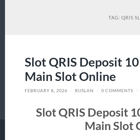
TAG:
QRIS S
Slot QRIS Deposit 1
Main Slot Online
FEBRUARY 8, 2026
/
RUSLAN
/
0 COMMENTS
/
Slot QRIS Deposit 
Main Slot 