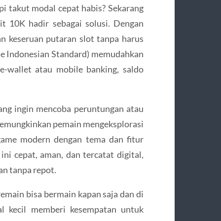
pi takut modal cepat habis? Sekarang
it 10K hadir sebagai solusi. Dengan
an keseruan putaran slot tanpa harus
de Indonesian Standard) memudahkan
e-wallet atau mobile banking, saldo
yang ingin mencoba peruntungan atau
 memungkinkan pemain mengeksplorasi
a game modern dengan tema dan fitur
i cepat, aman, dan tercatat digital,
n tanpa repot.
 Pemain bisa bermain kapan saja dan di
l kecil memberi kesempatan untuk