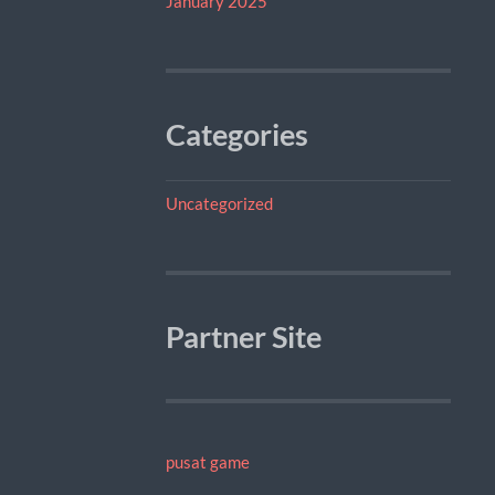
January 2025
Categories
Uncategorized
Partner Site
pusat game