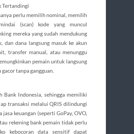
 Tertandingi
hanya perlu memilih nominal, memilih
indai (scan) kode yang muncul
anking mereka yang sudah mendukung
ik, dan dana langsung masuk ke akun
it, transfer manual, atau menunggu
memungkinkan pemain untuk langsung
gacor tanpa gangguan.
h Bank Indonesia, sehingga memiliki
iap transaksi melalui QRIS dilindungi
dia jasa keuangan (seperti GoPay, OVO,
atau rekening bank pemain tidak perlu
iko kebocoran data sensitif dapat