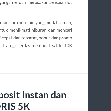
ai game, dan merasakan sensasi slot
rkan cara bermain yang mudah, aman,
untuk menikmati hiburan dan mencari
 cepat dan tercatat, bonus dan promo
strategi cerdas membuat saldo 10K
posit Instan dan
QRIS 5K