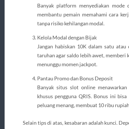
Banyak platform menyediakan mode de
membantu pemain memahami cara kerja
tanpa risiko kehilangan modal.
Kelola Modal dengan Bijak
Jangan habiskan 10K dalam satu atau 
taruhan agar saldo lebih awet, memberi
menunggu momen jackpot.
Pantau Promo dan Bonus Deposit
Banyak situs slot online menawarkan 
khusus pengguna QRIS. Bonus ini bis
peluang menang, membuat 10 ribu rupiah 
Selain tips di atas, kesabaran adalah kunci. Dep