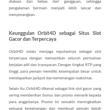
diakses dan bebas dari gangguan, sehingga
pengalaman bermain menjadi lebih lancar dan
menyenangkan.
Keunggulan Orbit4D sebagai Situs Slot
Gacor dan Terpercaya
Orbit4D selalu menjaga reputasinya sebagai slot
terpercaya dengan memastikan seluruh permainan
berjalan adil dan transparan. Dengan tingkat RTP yang
tinggi, para pemain memiliki kesempatan besar untuk
mendapatkan jackpot dan kemenangan maksimal.
Selain itu, Orbit4D dikenal sebagai link slot gacor yang
sering memberikan bonus dan promo menarik kepada
para anggotanya. Promo ini semakin meningkatkan
peluang kemenangan dan membuat pemain betah