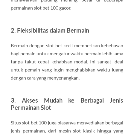
permainan slot bet 100 gacor.
2. Fleksibilitas dalam Bermain
Bermain dengan slot bet kecil memberikan kebebasan
bagi pemain untuk mengatur waktu bermain lebih lama
tanpa takut cepat kehabisan modal. Ini sangat ideal
untuk pemain yang ingin menghabiskan waktu luang
dengan cara yang menyenangkan.
3. Akses Mudah ke Berbagai Jenis
Permainan Slot
Situs slot bet 100 juga biasanya menyediakan berbagai
jenis permainan, dari mesin slot klasik hingga yang