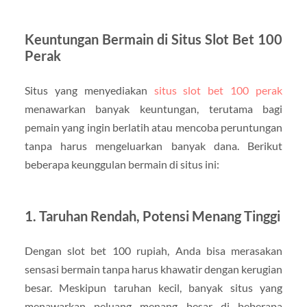
Keuntungan Bermain di Situs Slot Bet 100
Perak
Situs yang menyediakan
situs slot bet 100 perak
menawarkan banyak keuntungan, terutama bagi
pemain yang ingin berlatih atau mencoba peruntungan
tanpa harus mengeluarkan banyak dana. Berikut
beberapa keunggulan bermain di situs ini:
1. Taruhan Rendah, Potensi Menang Tinggi
Dengan slot bet 100 rupiah, Anda bisa merasakan
sensasi bermain tanpa harus khawatir dengan kerugian
besar. Meskipun taruhan kecil, banyak situs yang
menawarkan peluang menang besar di beberapa