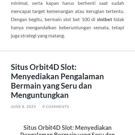
minimal, serta kapan harus berhenti saat sudah
mencapai target kemenangan atau kerugian tertentu.
Dengan begitu, bermain slot bet 100 di
slotbet
tidak
hanya mengandalkan keberuntungan semata, tetapi
juga strategi yang matang.
Situs Orbit4D Slot:
Menyediakan Pengalaman
Bermain yang Seru dan
Menguntungkan
JUNE 8, 2025
/
0 COMMENTS
Situs Orbit4D Slot: Menyediakan
Pengalaman Bermain yang Seru dan