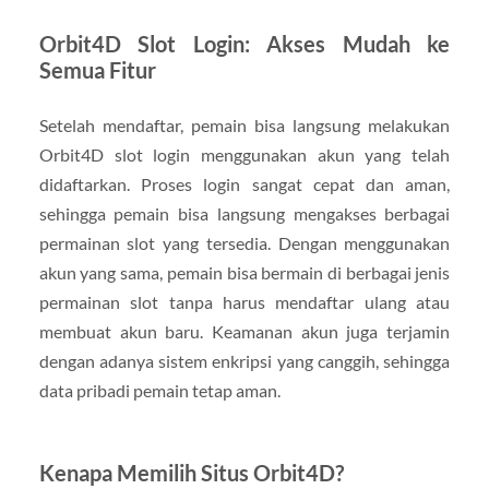
Orbit4D Slot Login: Akses Mudah ke
Semua Fitur
Setelah mendaftar, pemain bisa langsung melakukan
Orbit4D slot login menggunakan akun yang telah
didaftarkan. Proses login sangat cepat dan aman,
sehingga pemain bisa langsung mengakses berbagai
permainan slot yang tersedia. Dengan menggunakan
akun yang sama, pemain bisa bermain di berbagai jenis
permainan slot tanpa harus mendaftar ulang atau
membuat akun baru. Keamanan akun juga terjamin
dengan adanya sistem enkripsi yang canggih, sehingga
data pribadi pemain tetap aman.
Kenapa Memilih Situs Orbit4D?