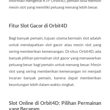
informasi mengenai RTP Orbit4D, pemain bisa memilih
mesin slot yang memiliki peluang menang lebih besar.
Fitur Slot Gacor di Orbit4D
Bagi banyak pemain, tujuan utama bermain slot adalah
untuk mendapatkan slot gacor atau mesin slot yang
sering memberikan kemenangan. Di situs Orbit4D, ada
banyak pilihan permainan slot gacor yang menawarkan
peluang besar bagi pemain untuk menang besar. Mesin
slot yang sering memberikan kemenangan ini menjadi
incaran banyak pemain, karena dapat memberikan
keuntungan lebih dalam waktu singkat.
Slot Online di Orbit4D: Pilihan Permainan
yang Beragam