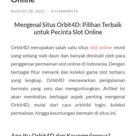
AUGUST 28, 2025
/
0 COMMENTS
Mengenal Situs Orbit4D: Pilihan Terbaik
untuk Pecinta Slot Online
Orbit4D merupakan salah satu situs
slot online
resmi
yang sedang naik daun dan banyak diminati oleh para
penggemar permainan slot online di Indonesia. Dengan
berbagai fitur menarik dan koleksi game slot terbaru
yang lengkap, Orbit4D menawarkan pengalaman
bermain yang seru dan menguntungkan. Artikel ini
akan membahas berbagai aspek penting mengenai
Orbit4D, mulai dari cara orbit4d login, koleksi
permainan, hingga keuntungan bermain di situs ini.
Apa Itu Orbit4D dan Keunggulannya?