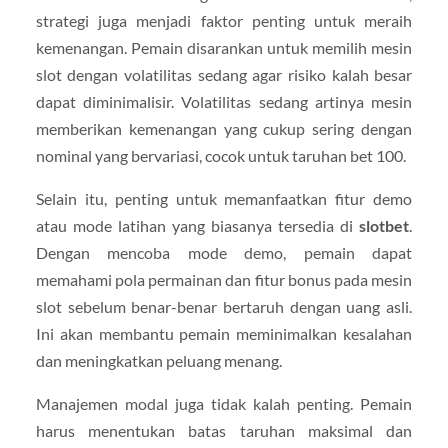
strategi juga menjadi faktor penting untuk meraih
kemenangan. Pemain disarankan untuk memilih mesin
slot dengan volatilitas sedang agar risiko kalah besar
dapat diminimalisir. Volatilitas sedang artinya mesin
memberikan kemenangan yang cukup sering dengan
nominal yang bervariasi, cocok untuk taruhan bet 100.
Selain itu, penting untuk memanfaatkan fitur demo
atau mode latihan yang biasanya tersedia di
slotbet
.
Dengan mencoba mode demo, pemain dapat
memahami pola permainan dan fitur bonus pada mesin
slot sebelum benar-benar bertaruh dengan uang asli.
Ini akan membantu pemain meminimalkan kesalahan
dan meningkatkan peluang menang.
Manajemen modal juga tidak kalah penting. Pemain
harus menentukan batas taruhan maksimal dan