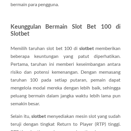
bermain para pengguna.
Keunggulan Bermain Slot Bet 100 di
Slotbet
Memilih taruhan slot bet 100 di
slotbet
memberikan
beberapa keuntungan yang patut diperhatikan.
Pertama, taruhan ini memberi keseimbangan antara
risiko dan potensi kemenangan. Dengan memasang
taruhan 100 pada setiap putaran, pemain dapat
mengelola modal mereka dengan lebih baik, sehingga
peluang bermain dalam jangka waktu lebih lama pun
semakin besar.
Selain itu,
slotbet
menyediakan mesin slot yang sudah
teruji dengan tingkat Return to Player (RTP) tinggi.