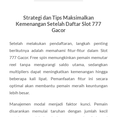
Strategi dan Tips Maksimalkan
Kemenangan Setelah Daftar Slot 777
Gacor
Setelah melakukan pendaftaran, langkah penting
berikutnya adalah memahami fitur-fitur dalam Slot
777 Gacor. Free spin memungkinkan pemain memutar
reel tanpa mengurangi saldo utama, sedangkan
multipliers dapat meningkatkan kemenangan hingga
beberapa kali lipat. Pemanfaatan fitur ini secara
optimal akan membantu pemain meraih keuntungan
lebih besar.
Manajemen modal menjadi faktor kunci. Pemain
disarankan memulai taruhan dengan jumlah kecil