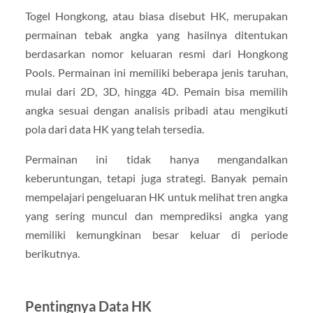
Togel Hongkong, atau biasa disebut HK, merupakan
permainan tebak angka yang hasilnya ditentukan
berdasarkan nomor keluaran resmi dari Hongkong
Pools. Permainan ini memiliki beberapa jenis taruhan,
mulai dari 2D, 3D, hingga 4D. Pemain bisa memilih
angka sesuai dengan analisis pribadi atau mengikuti
pola dari data HK yang telah tersedia.
Permainan ini tidak hanya mengandalkan
keberuntungan, tetapi juga strategi. Banyak pemain
mempelajari pengeluaran HK untuk melihat tren angka
yang sering muncul dan memprediksi angka yang
memiliki kemungkinan besar keluar di periode
berikutnya.
Pentingnya Data HK