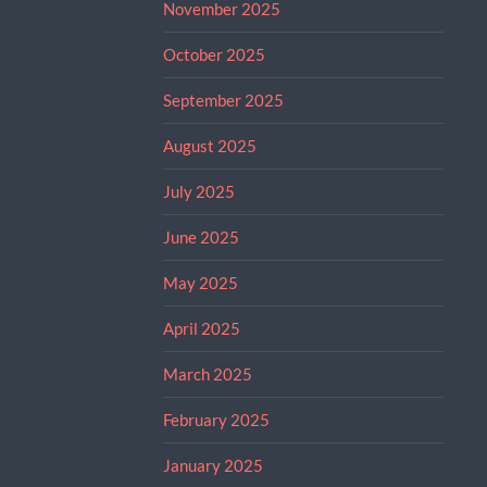
November 2025
October 2025
September 2025
August 2025
July 2025
June 2025
May 2025
April 2025
March 2025
February 2025
January 2025