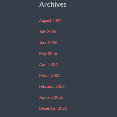
Archives
August 2026
July 2026
June 2026
May 2026
April 2026
March 2026
February 2026
January 2026
December 2025