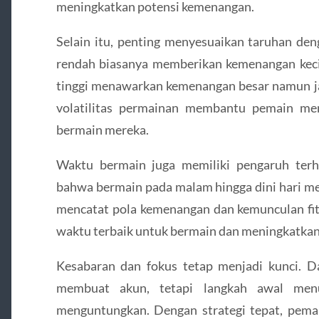
meningkatkan potensi kemenangan.
Selain itu, penting menyesuaikan taruhan deng
rendah biasanya memberikan kemenangan kecil 
tinggi menawarkan kemenangan besar namun j
volatilitas permainan membantu pemain mem
bermain mereka.
Waktu bermain juga memiliki pengaruh terh
bahwa bermain pada malam hingga dini hari m
mencatat pola kemenangan dan kemunculan fi
waktu terbaik untuk bermain dan meningkatka
Kesabaran dan fokus tetap menjadi kunci. D
membuat akun, tetapi langkah awal menu
menguntungkan. Dengan strategi tepat, pema