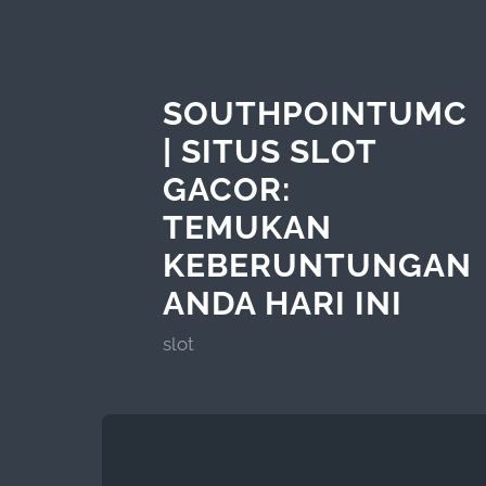
SOUTHPOINTUMC
| SITUS SLOT
GACOR:
TEMUKAN
KEBERUNTUNGAN
ANDA HARI INI
slot